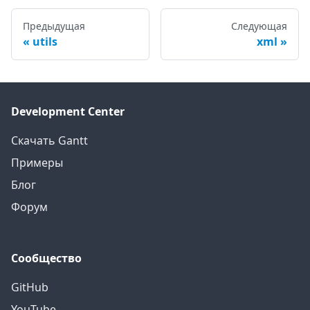
Предыдущая
Следующая
utils
xml
Development Center
Скачать Gantt
Примеры
Блог
Форум
Сообщество
GitHub
YouTube