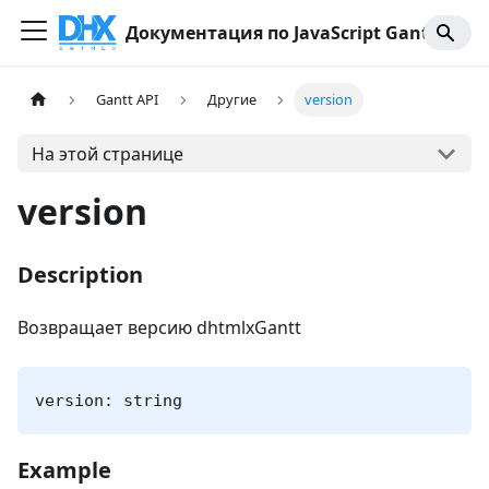
Документация по JavaScript Gantt
Gantt API
Другие
version
На этой странице
version
Description
Возвращает версию dhtmlxGantt
version: string
Example