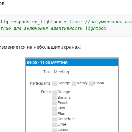
ов.
nfig
.
responsive_lightbox
=
true
;
//по умолчанию вы
 true для включения адаптивности lightbox
x изменяется на небольших экранах: