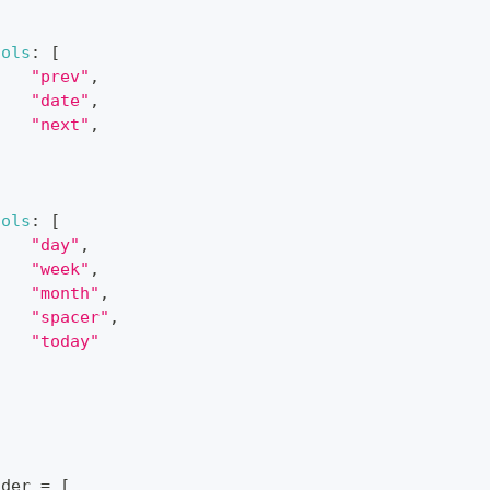
cols
:
[
"prev"
,
"date"
,
"next"
,
]
cols
:
[
"day"
,
"week"
,
"month"
,
"spacer"
,
"today"
]
ader 
=
[