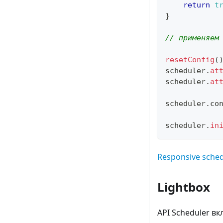
return
t
}
// применяем
resetConfig
(
scheduler
.
at
scheduler
.
at
scheduler
.
co
scheduler
.
in
Responsive sched
Lightbox
API Scheduler в