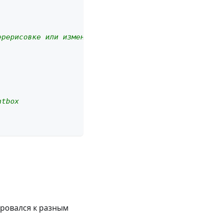
ерерисовке или изменении размера Scheduler:
htbox
ировался к разным