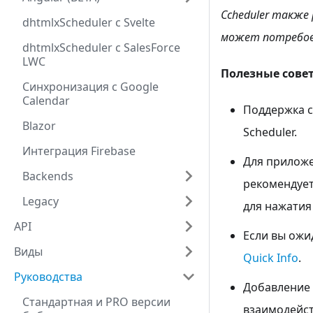
Сcheduler также
dhtmlxScheduler с Svelte
может потребов
dhtmlxScheduler с SalesForce
LWC
Полезные сове
Cинхронизация с Google
Calendar
Поддержка с
Blazor
Scheduler.
Интеграция Firebase
Для приложе
Backends
рекомендуе
Legacy
для нажатия
API
Если вы ожи
Виды
Quick Info
.
Руководства
Добавление 
Стандартная и PRO версии
взаимодейст