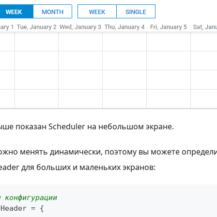
ше показан Scheduler на небольшом экране.
можно менять динамически, поэтому вы можете определ
ader для больших и маленьких экранов:
м конфигурации
tHeader 
=
{