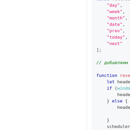
"day"
,
"week"
,
"month"
,
"date"
,
"prev"
,
"today"
,
"next"
]
;
// добавляем
function
res
let
 head
if
(
wind
        head
}
else
{
        head
}
    schedule