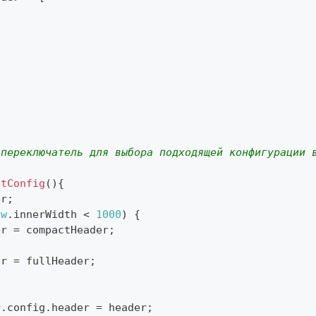
 переключатель для выбора подходящей конфигурации 
etConfig
(
)
{
er
;
ow
.
innerWidth
<
1000
)
{
er 
=
 compactHeader
;
er 
=
 fullHeader
;
r
.
config
.
header
=
 header
;