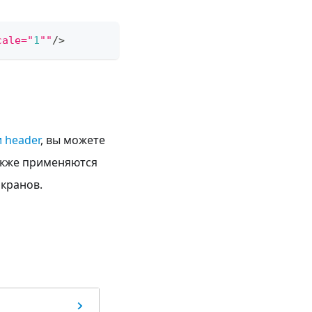
cale="
1
""
/
>
 header
, вы можете
Также применяются
кранов.