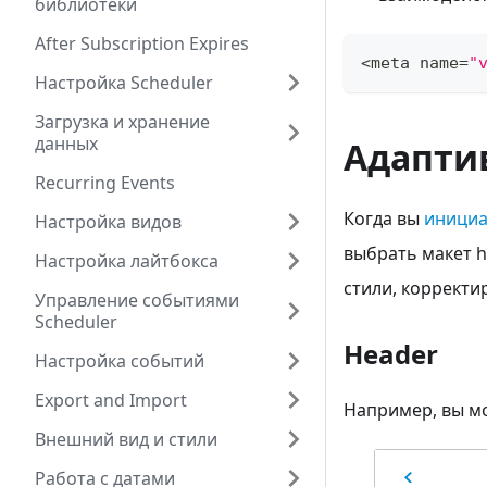
библиотеки
After Subscription Expires
<
meta name
=
"
Настройка Scheduler
Загрузка и хранение
данных
Адапти
Recurring Events
Когда вы
инициа
Настройка видов
выбрать макет h
Настройка лайтбокса
стили, коррект
Управление событиями
Scheduler
Header
Настройка событий
Export and Import
Например, вы мо
Внешний вид и стили
Работа с датами