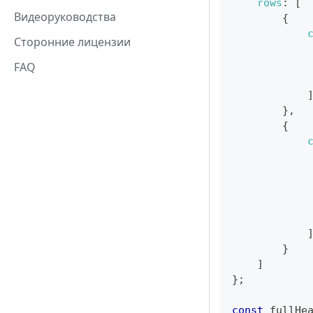
rows
:
[
Видеоруководства
{
Сторонние лицензии
FAQ
}
,
{
}
]
}
;
const
 fullHe