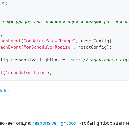
rue
;
 конфигурацию при инициализации и каждый раз при п
)
;
tachEvent
(
"onBeforeViewChange"
,
 resetConfig
)
;
tachEvent
(
"onSchedulerResize"
,
 resetConfig
)
;
nfig
.
responsive_lightbox
=
true
;
// адаптивный lig
it
(
"scheduler_here"
)
;
uler
ключает опцию
responsive_lightbox
, чтобы lightbox адапт