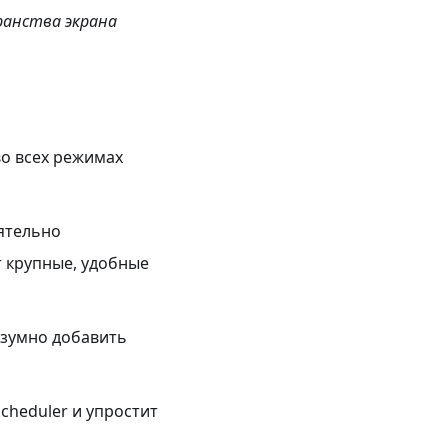
ранства экрана
о всех режимах
ятельно
т крупные, удобные
азумно добавить
cheduler и упростит