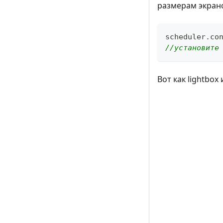
размерам экран
scheduler
.
co
//установите
Вот как lightbo