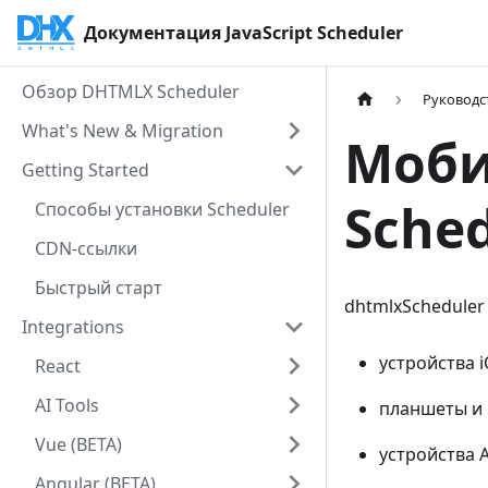
Документация JavaScript Scheduler
Обзор DHTMLX Scheduler
Руководс
What's New & Migration
Моби
Getting Started
Sche
Способы установки Scheduler
CDN-ссылки
Быстрый старт
dhtmlxScheduler
Integrations
устройства iO
React
AI Tools
планшеты и 
Vue (BETA)
устройства A
Angular (BETA)