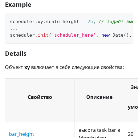
Example
scheduler
.
xy
.
scale_height
=
25
;
// задаёт высо
...
scheduler
.
init
(
'scheduler_here'
,
new
Date
(
)
,
"
Details
Объект
xy
включает в себя следующие свойства:
Зн
Свойство
Описание
ум
высота task bar в
bar_height
20