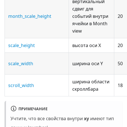
вертикальный
сдвиг для
month_scale_height
событий внутри
20
ячейки в Month
view
scale_height
высота оси X
20
scale_width
ширина оси Y
50
ширина области
scroll_width
18
скроллбара
ПРИМЕЧАНИЕ
Учтите, что все свойства внутри
xy
имеют тип