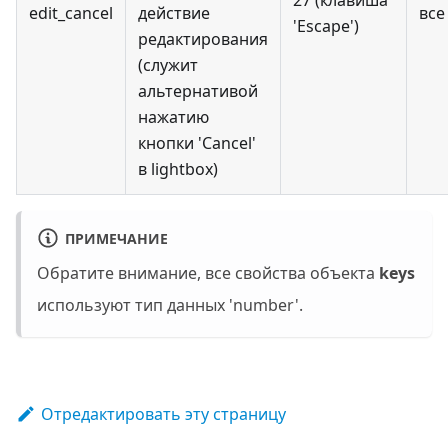
27 (клавиша
edit_cancel
действие
все
'Escape')
редактирования
(служит
альтернативой
нажатию
кнопки 'Cancel'
в lightbox)
ПРИМЕЧАНИЕ
Обратите внимание, все свойства объекта
keys
используют тип данных 'number'.
Отредактировать эту страницу