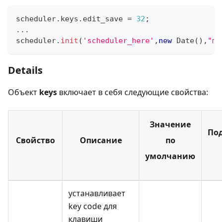
scheduler
.
keys
.
edit_save
=
32
;
...
scheduler
.
init
(
'scheduler_here'
,
new
Date
(
)
,
"mo
Details
Объект
keys
включает в себя следующие свойства:
Значение
По
Свойство
Описание
по
умолчанию
устанавливает
key code для
клавиши