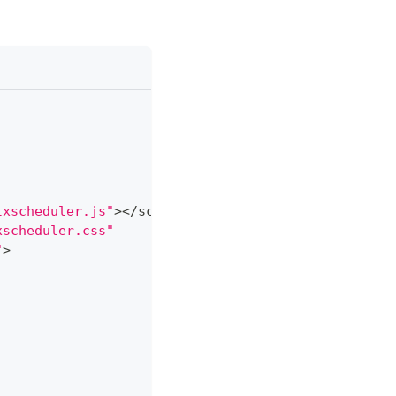
lxscheduler.js"
>
<
/
script
>
xscheduler.css"
"
>