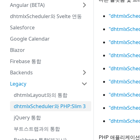
Angular (BETA)
"dhtmlxSche
dhtmlxScheduler와 Svelte 연동
Salesforce
"dhtmlxSche
Google Calendar
"dhtmlxSche
Blazor
"dhtmlxSche
Firebase 통합
"dhtmlxSche
Backends
"dhtmlxSche
Legacy
"dhtmlxSch
dhtmlxLayout와의 통합
dhtmlxScheduler와 PHP:Slim 3
"dhtmlxSche
jQuery 통합
"dhtmlxSch
부트스트랩과의 통합
PHP 애플리케이션