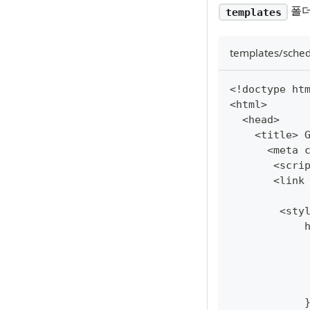
폴더
templates
templates/sched
<
!
doctype ht
<
html
>
<
head
>
<
title
>
<
meta 
<
scri
<
link
            
<
sty
            