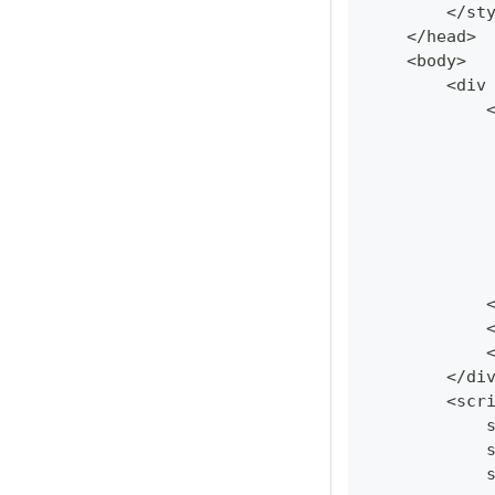
<
/
st
<
/
head
>
<
body
>
<
div
<
/
di
<
scr
            
            
            