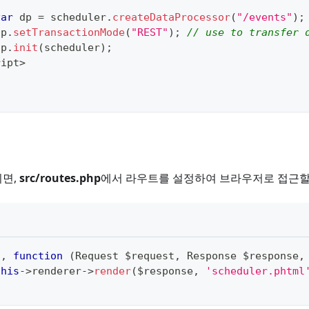
var
 dp 
=
 scheduler
.
createDataProcessor
(
"/events"
)
;
dp
.
setTransactionMode
(
"REST"
)
;
// use to transfer 
dp
.
init
(
scheduler
)
;
ript
>
되면,
src/routes.php
에서 라우트를 설정하여 브라우저로 접근할 
'
,
function
(
Request
 $request
,
Response
 $response
,
this
-
>
renderer
-
>
render
(
$response
,
'scheduler.phtml