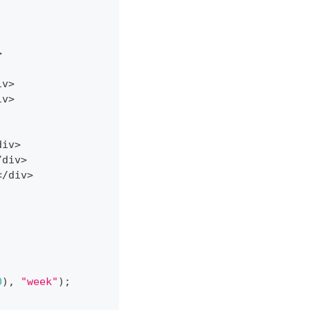
>
iv
>
iv
>
div
>
/
div
>
<
/
div
>
0
)
,
"week"
)
;