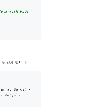
data with REST
수 있게 합니다:
 array $args
)
{
'
,
 $args
)
;