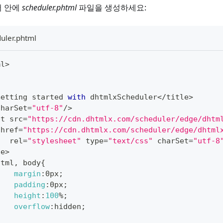
 안에
scheduler.phtml
파일을 생성하세요:
uler.phtml
ml
>
Getting
 started 
with
 dhtmlxScheduler
<
/
title
>
charSet
=
"utf-8"
/
>
pt src
=
"https://cdn.dhtmlx.com/scheduler/edge/dhtm
 href
=
"https://cdn.dhtmlx.com/scheduler/edge/dhtml
   rel
=
"stylesheet"
 type
=
"text/css"
 charSet
=
"utf-8
le
>
html
,
 body
{
margin
:
0px
;
padding
:
0px
;
height
:
100
%
;
overflow
:
hidden
;
}