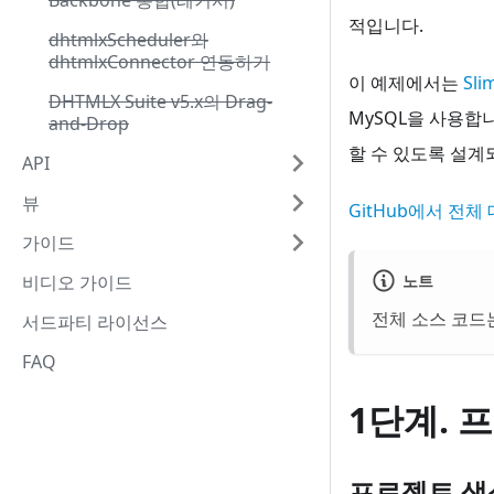
Backbone 통합(레거시)
적입니다.
dhtmlxScheduler와
dhtmlxConnector 연동하기
이 예제에서는
Sli
DHTMLX Suite v5.x의 Drag-
MySQL을 사용합
and-Drop
할 수 있도록 설계
API
뷰
GitHub에서 전체
가이드
노트
비디오 가이드
전체 소스 코드
서드파티 라이선스
FAQ
1단계. 
프로젝트 생