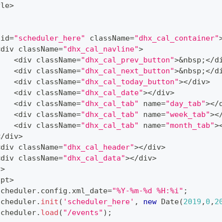
yle
>
 id
=
"scheduler_here"
 className
=
"dhx_cal_container"
<
div className
=
"dhx_cal_navline"
>
<
div className
=
"dhx_cal_prev_button"
>
&
nbsp
;
<
/
d
<
div className
=
"dhx_cal_next_button"
>
&
nbsp
;
<
/
d
<
div className
=
"dhx_cal_today_button"
>
<
/
div
>
<
div className
=
"dhx_cal_date"
>
<
/
div
>
<
div className
=
"dhx_cal_tab"
 name
=
"day_tab"
>
<
/
<
div className
=
"dhx_cal_tab"
 name
=
"week_tab"
>
<
<
div className
=
"dhx_cal_tab"
 name
=
"month_tab"
>
<
/
div
>
<
div className
=
"dhx_cal_header"
>
<
/
div
>
<
div className
=
"dhx_cal_data"
>
<
/
div
>
v
>
ipt
>
scheduler
.
config
.
xml_date
=
"%Y-%m-%d %H:%i"
;
scheduler
.
init
(
'scheduler_here'
,
new
Date
(
2019
,
0
,
2
scheduler
.
load
(
"/events"
)
;