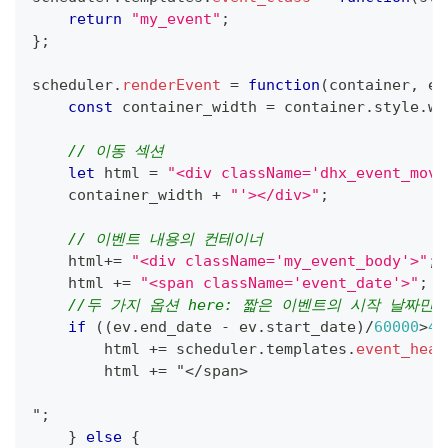
return
"my_event"
;
}
;
scheduler
.
renderEvent
=
function
(
container
,
 ev
const
 container_width 
=
 container
.
style
.
wi
// 이동 섹션
let
 html 
=
"<div className='dhx_event_move
    container_width 
+
"'></div>"
;
// 이벤트 내용의 컨테이너
    html
+=
"<div className='my_event_body'>"
;
    html 
+=
"<span className='event_date'>"
;
//두 가지 옵션 here: 짧은 이벤트의 시작 날짜
if
(
(
ev
.
end_date
-
 ev
.
start_date
)
/
60000
>
40
        html 
+=
 scheduler
.
templates
.
event_head
        html 
+=
 "
<
/
span
>
"
;
}
else
{