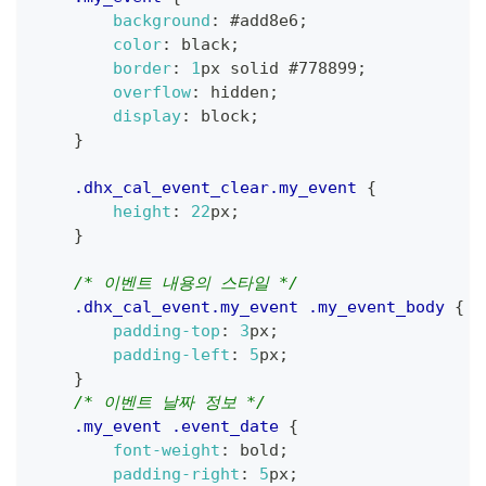
background
:
#add8e6
;
color
:
black
;
border
:
1
px
 solid 
#778899
;
overflow
:
 hidden
;
display
:
 block
;
}
.dhx_cal_event_clear
.my_event
{
height
:
22
px
;
}
/* 이벤트 내용의 스타일 */
.dhx_cal_event
.my_event
.my_event_body
{
padding-top
:
3
px
;
padding-left
:
5
px
;
}
/* 이벤트 날짜 정보 */
.my_event
.event_date
{
font-weight
:
 bold
;
padding-right
:
5
px
;