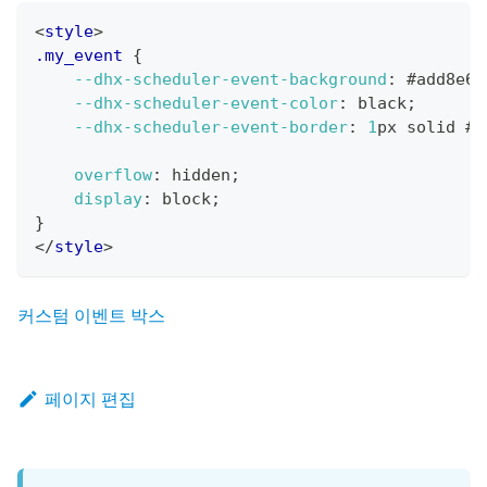
<
style
>
.my_event
{
--dhx-scheduler-event-background
:
#add8e6
;
--dhx-scheduler-event-color
:
black
;
--dhx-scheduler-event-border
:
1
px
 solid 
#7
overflow
:
 hidden
;
display
:
 block
;
}
</
style
>
커스텀 이벤트 박스
페이지 편집