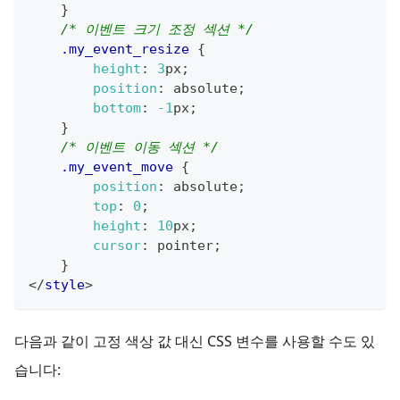
}
/* 이벤트 크기 조정 섹션 */
.my_event_resize
{
height
:
3
px
;
position
:
 absolute
;
bottom
:
-1
px
;
}
/* 이벤트 이동 섹션 */
.my_event_move
{
position
:
 absolute
;
top
:
0
;
height
:
10
px
;
cursor
:
 pointer
;
}
</
style
>
다음과 같이 고정 색상 값 대신 CSS 변수를 사용할 수도 있
습니다: