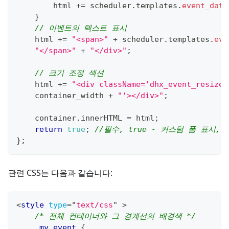
        html 
+=
 scheduler
.
templates
.
event_date
}
// 이벤트의 텍스트 표시
    html 
+=
"<span>"
+
 scheduler
.
templates
.
eve
"</span>"
+
"</div>"
;
// 크기 조정 섹션
    html 
+=
"<div className='dhx_event_resize 
    container_width 
+
"'></div>"
;
    container
.
innerHTML
=
 html
;
return
true
;
//필수, true - 커스텀 폼 표시, f
}
;
관련 CSS는 다음과 같습니다:
<
style
type
=
"
text/css
"
>
/* 전체 컨테이너와 그 경계선의 배경색 */
.my_event
{