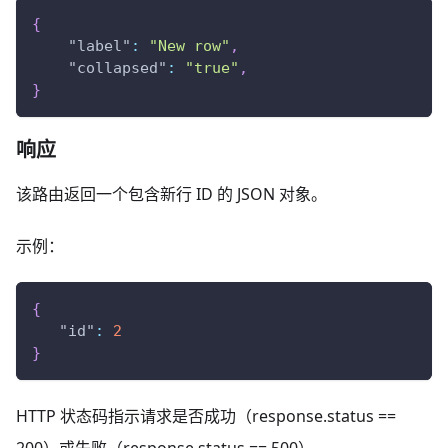
{
"label"
:
"New row"
,
"collapsed"
:
"true"
,
}
响应
该路由返回一个包含新行 ID 的 JSON 对象。
示例：
{
"id"
:
2
}
HTTP 状态码指示请求是否成功（response.status ==