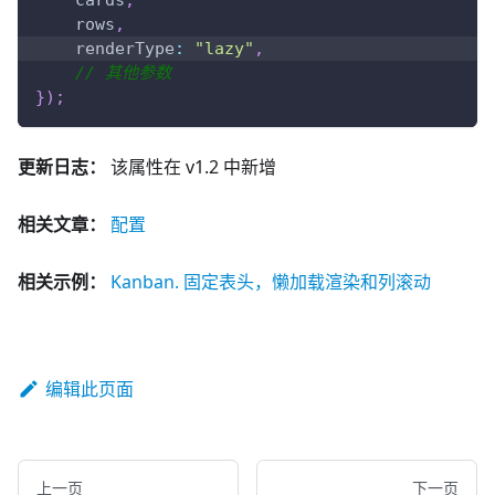
    rows
,
renderType
:
"lazy"
,
// 其他参数
}
)
;
更新日志：
该属性在 v1.2 中新增
相关文章：
配置
相关示例：
Kanban. 固定表头，懒加载渲染和列滚动
编辑此页面
上一页
下一页