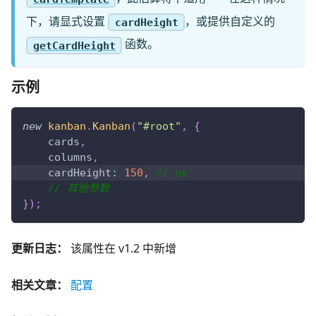
下，请显式设置
，或提供自定义的
cardHeight
函数。
getCardHeight
示例
new
kanban
.
Kanban
(
"#root"
,
{
    cards
,
    columns
,
cardHeight
:
150
,
// px
// 其他参数
}
)
;
更新日志：
该属性在 v1.2 中新增
相关文章：
配置