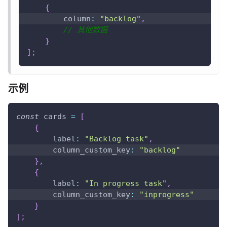
{
column
:
"backlog"
,
// 其他数据
}
]
;
示例
const
 cards 
=
[
{
label
:
"Backlog task"
,
column_custom_key
:
"backlog"
}
,
{
label
:
"In progress task"
,
column_custom_key
:
"inprogress"
}
]
;