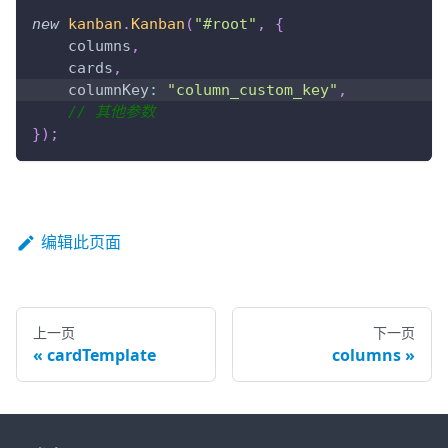
new
kanban
.
Kanban
(
"#root"
,
{
    columns
,
    cards
,
columnKey
:
"column_custom_key"
,
// 其他参数
}
)
;
编辑此页面
上一页
下一页
cardTemplate
columns