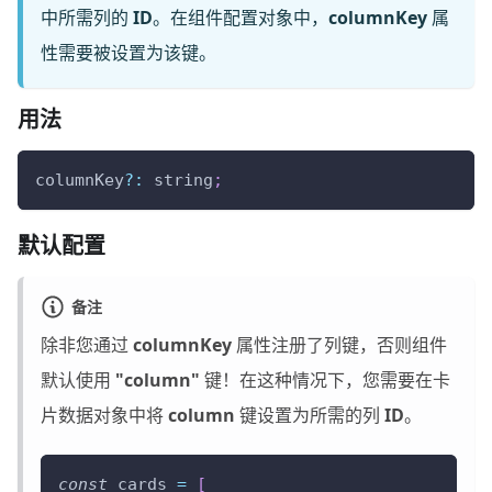
中所需列的
ID
。在组件配置对象中，
columnKey
属
性需要被设置为该键。
用法
columnKey
?
:
 string
;
默认配置
备注
除非您通过
columnKey
属性注册了列键，否则组件
默认使用
"column"
键！在这种情况下，您需要在卡
片数据对象中将
column
键设置为所需的列
ID
。
const
 cards 
=
[