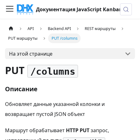
Документация JavaScript Kanban
API
Backend API
REST маршруты
PUT маршруты
PUT /columns
На этой странице
PUT
/columns
Описание
Обновляет данные указанной колонки и
возвращает пустой JSON объект
Маршрут обрабатывает
HTTP PUT
запрос,