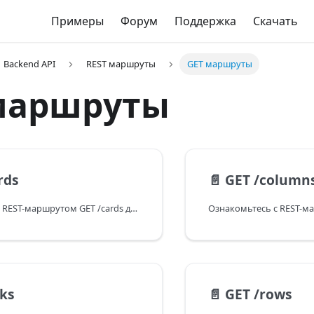
Примеры
Форум
Поддержка
Скачать
Backend API
REST маршруты
GET маршруты
маршруты
rds
📄️
GET /column
Ознакомьтесь с REST-маршрутом GET /cards для DHTMLX Kanban. Узнайте, как получить данные обо всех карточках в виде JSON-массива.
nks
📄️
GET /rows