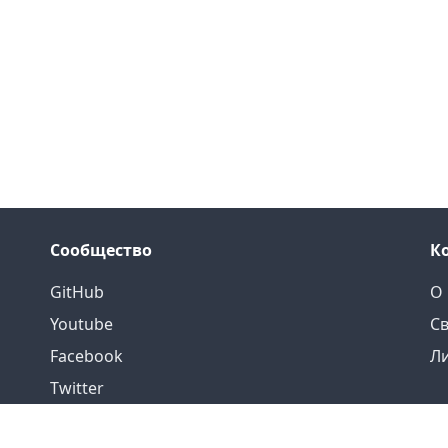
Сообщество
К
GitHub
О 
Youtube
Св
Facebook
Л
Twitter
Linkedin