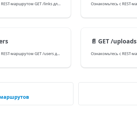
Ознакомьтесь с REST-маршрутом GET /links для DHTMLX Kanban. Узнайте, как получить данные обо всех связях в виде JSON-массива.
ers
📄️
GET /uploads
Ознакомьтесь с REST-маршрутом GET /users для DHTMLX Kanban. Узнайте, как получить данные обо всех пользователях в виде JSON-массива.
 маршрутов