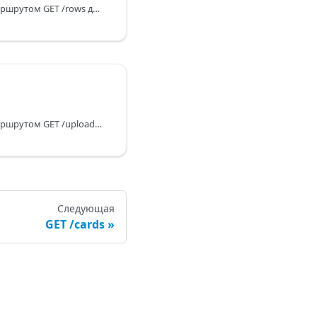
Ознакомьтесь с REST-маршрутом GET /rows для DHTMLX Kanban. Узнайте, как получить данные обо всех строках (swimlanes) в виде JSON-массива.
Ознакомьтесь с REST-маршрутом GET /uploads для DHTMLX Kanban. Узнайте, как получить запрошенный бинарный файл с сервера.
Следующая
GET /cards