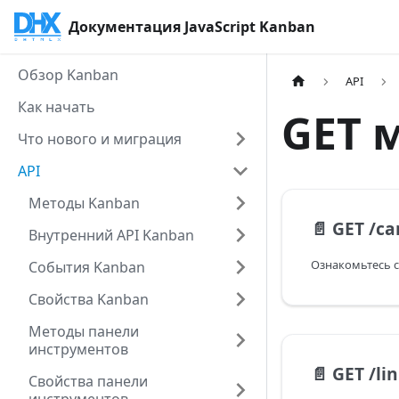
Документация JavaScript Kanban
Обзор Kanban
API
Как начать
GET 
Что нового и миграция
API
Методы Kanban
📄️
GET /ca
Внутренний API Kanban
События Kanban
Свойства Kanban
Методы панели
инструментов
📄️
GET /li
Свойства панели