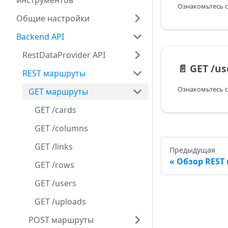
инструментов
Общие настройки
Backend API
RestDataProvider API
📄️
GET /us
REST маршруты
GET маршруты
GET /cards
GET /columns
GET /links
Предыдущая
Обзор REST
GET /rows
GET /users
GET /uploads
POST маршруты