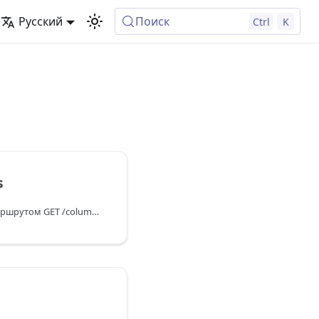
Русский
Поиск
Ctrl
K
s
Ознакомьтесь с REST-маршрутом GET /columns для DHTMLX Kanban. Узнайте, как получить данные обо всех колонках в виде JSON-массива.