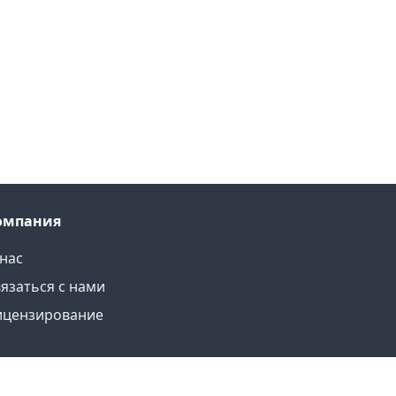
омпания
нас
язаться с нами
ицензирование