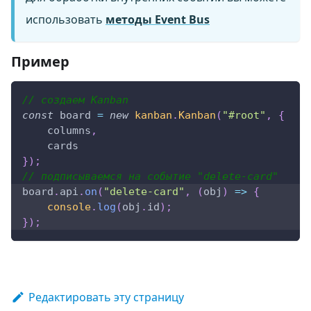
использовать
методы Event Bus
Пример
// создаем Kanban
const
 board 
=
new
kanban
.
Kanban
(
"#root"
,
{
    columns
,
    cards
}
)
;
// подписываемся на событие "delete-card"
board
.
api
.
on
(
"delete-card"
,
(
obj
)
=>
{
console
.
log
(
obj
.
id
)
;
}
)
;
Редактировать эту страницу