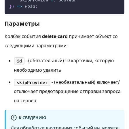
    skipProvider
?
:
 boolean
}
)
=>
void
;
Параметры
Колбэк события
delete-card
принимает объект со
следующими параметрами:
- (обязательный) ID карточки, которую
id
необходимо удалить
- (необязательный) включает/
skipProvider
отключает предотвращение отправки запроса
на сервер
К СВЕДЕНИЮ
Для обработки внутренних событий вы можете