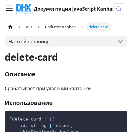
Документация JavaScript Kanban
API
События Kanban
delete-card
На этой странице
delete-card
Описание
Срабатывает при удалении карточки
Использование
"delete-card"
:
(
{
id
:
 string 
|
 number
,