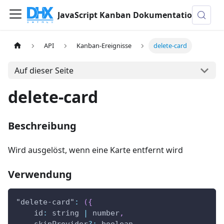
JavaScript Kanban Dokumentation
API
Kanban-Ereignisse
delete-card
Auf dieser Seite
delete-card
Beschreibung
Wird ausgelöst, wenn eine Karte entfernt wird
Verwendung
"delete-card"
:
(
{
id
:
 string 
|
 number
,