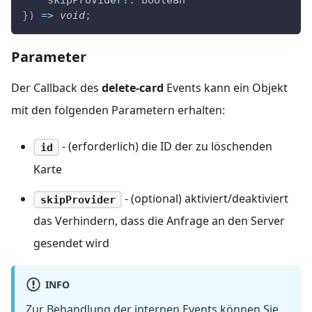
    skipProvider
?
:
 boolean
}
)
=>
void
;
Parameter
Der Callback des
delete-card
Events kann ein Objekt
mit den folgenden Parametern erhalten:
- (erforderlich) die ID der zu löschenden
id
Karte
- (optional) aktiviert/deaktiviert
skipProvider
das Verhindern, dass die Anfrage an den Server
gesendet wird
INFO
Zur Behandlung der internen Events können Sie