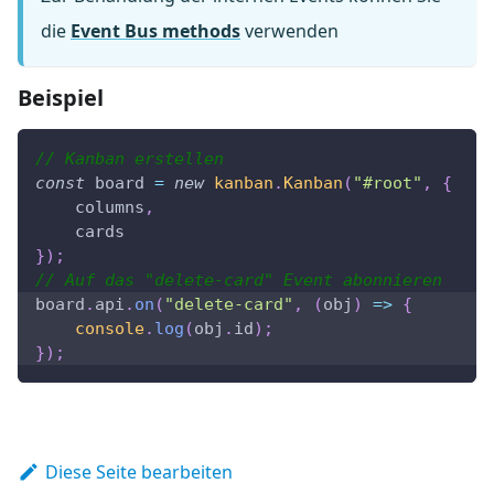
die
Event Bus methods
verwenden
Beispiel
// Kanban erstellen
const
 board 
=
new
kanban
.
Kanban
(
"#root"
,
{
    columns
,
    cards
}
)
;
// Auf das "delete-card" Event abonnieren
board
.
api
.
on
(
"delete-card"
,
(
obj
)
=>
{
console
.
log
(
obj
.
id
)
;
}
)
;
Diese Seite bearbeiten