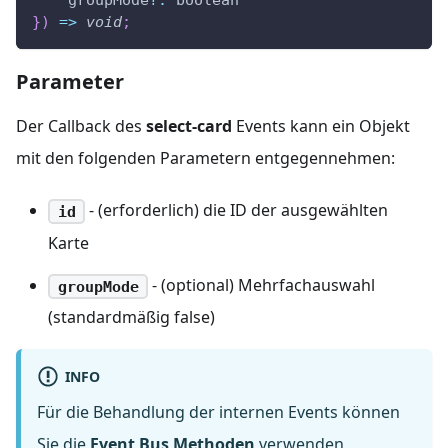
    groupMode
?
:
 boolean
}
)
=>
void
;
Parameter
Der Callback des
select-card
Events kann ein Objekt
mit den folgenden Parametern entgegennehmen:
- (erforderlich) die ID der ausgewählten
id
Karte
- (optional) Mehrfachauswahl
groupMode
(standardmäßig false)
INFO
Für die Behandlung der internen Events können
Sie die
Event Bus Methoden
verwenden