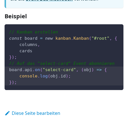
Beispiel
// Kanban erstellen
const
 board 
=
new
kanban
.
Kanban
(
"#root"
,
{
    columns
,
    cards
}
)
;
// Auf das "select-card" Event abonnieren
board
.
api
.
on
(
"select-card"
,
(
obj
)
=>
{
console
.
log
(
obj
.
id
)
;
}
)
;
Diese Seite bearbeiten