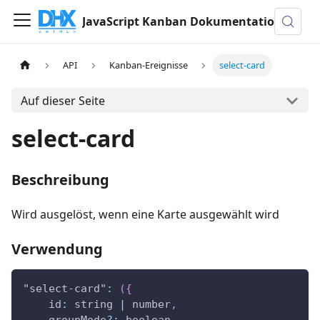
JavaScript Kanban Dokumentation
API
Kanban-Ereignisse
select-card
Auf dieser Seite
select-card
Beschreibung
Wird ausgelöst, wenn eine Karte ausgewählt wird
Verwendung
"select-card"
:
(
{
id
:
 string 
|
 number
,