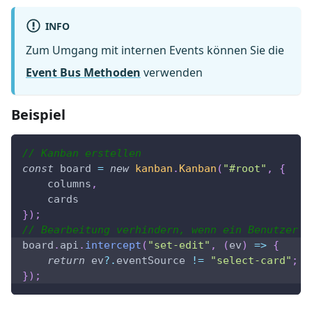
INFO
Zum Umgang mit internen Events können Sie die
Event Bus Methoden
verwenden
Beispiel
// Kanban erstellen
const
 board 
=
new
kanban
.
Kanban
(
"#root"
,
{
    columns
,
    cards
}
)
;
// Bearbeitung verhindern, wenn ein Benutzer d
board
.
api
.
intercept
(
"set-edit"
,
(
ev
)
=>
{
return
 ev
?.
eventSource 
!=
"select-card"
;
}
)
;