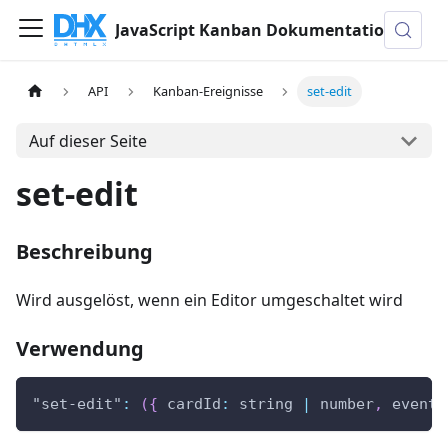
JavaScript Kanban Dokumentation
API
Kanban-Ereignisse
set-edit
Auf dieser Seite
set-edit
Beschreibung
Wird ausgelöst, wenn ein Editor umgeschaltet wird
Verwendung
"set-edit"
:
(
{
cardId
:
 string 
|
 number
,
 eventS