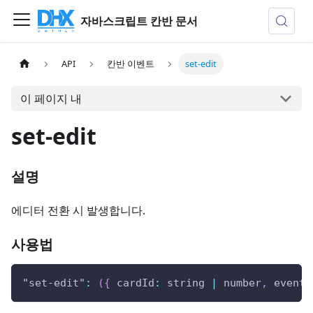
자바스크립트 칸반 문서
API
칸반 이벤트
set-edit
이 페이지 내
set-edit
설명
에디터 전환 시 발생합니다.
사용법
"set-edit"
:
(
{
cardId
:
 string 
|
 number
,
 eventS