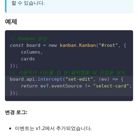
할 수 있습니다.
예제
// Kanban 생성
const
 board 
=
new
kanban
.
Kanban
(
"#root"
,
{
    columns
,
    cards
}
)
;
// 사용자가 카드를 한 번 클릭했을 때 편집을 방지
board
.
api
.
intercept
(
"set-edit"
,
(
ev
)
=>
{
return
 ev
?.
eventSource 
!=
"select-card"
;
}
)
;
변경 로그:
이벤트는 v1.2에서 추가되었습니다.