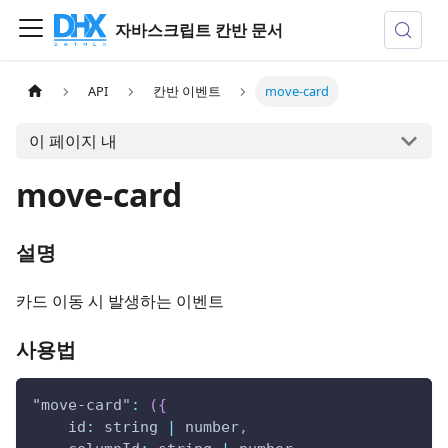
자바스크립트 칸반 문서
API
칸반 이벤트
move-card
이 페이지 내
move-card
설명
카드 이동 시 발생하는 이벤트
사용법
"move-card"
:
(
{
id
:
 string 
|
 number
,