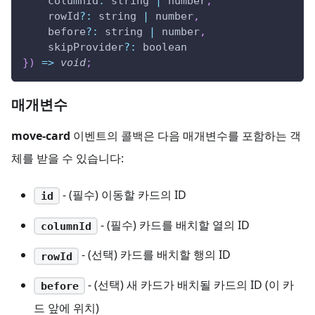
columnId
:
 string 
|
 number
,
    rowId
?
:
 string 
|
 number
,
    before
?
:
 string 
|
 number
,
    skipProvider
?
:
 boolean
}
)
=>
void
;
매개변수
move-card
이벤트의 콜백은 다음 매개변수를 포함하는 객
체를 받을 수 있습니다:
- (필수) 이동할 카드의 ID
id
- (필수) 카드를 배치할 열의 ID
columnId
- (선택) 카드를 배치할 행의 ID
rowId
- (선택) 새 카드가 배치될 카드의 ID (이 카
before
드 앞에 위치)