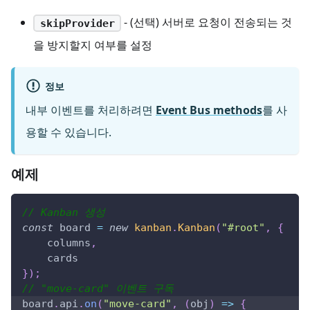
- (선택) 서버로 요청이 전송되는 것
skipProvider
을 방지할지 여부를 설정
정보
내부 이벤트를 처리하려면
Event Bus methods
를 사
용할 수 있습니다.
예제
// Kanban 생성
const
 board 
=
new
kanban
.
Kanban
(
"#root"
,
{
    columns
,
    cards
}
)
;
// "move-card" 이벤트 구독
board
.
api
.
on
(
"move-card"
,
(
obj
)
=>
{