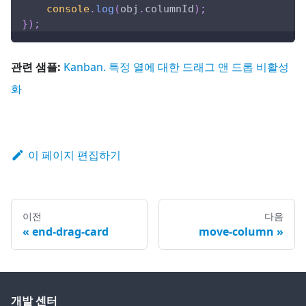
console
.
log
(
obj
.
columnId
)
;
}
)
;
관련 샘플:
Kanban. 특정 열에 대한 드래그 앤 드롭 비활성
화
이 페이지 편집하기
이전
다음
end-drag-card
move-column
개발 센터