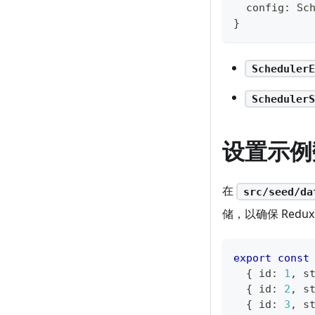
  config
:
 Sc
}
SchedulerE
SchedulerS
设置示例
在
src/seed/da
储，以确保 Redu
export
const
{
 id
:
1
,
 s
{
 id
:
2
,
 s
{
 id
:
3
,
 s