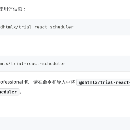
使用评估包：
@dhtmlx/trial-react-scheduler
tmlx/trial-react-scheduler
ofessional 包，请在命令和导入中将
@dhtmlx/trial-react
。
heduler