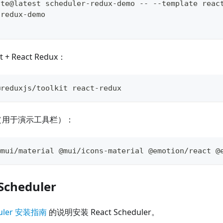
ite@latest scheduler-redux-demo -- --template reac
-redux-demo
t + React Redux：
@reduxjs/toolkit react-redux
 UI（用于演示工具栏）：
@mui/material @mui/icons-material @emotion/react @
Scheduler
duler 安装指南
的说明安装 React Scheduler。