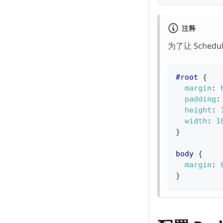
注释
为了让 Sched
#root
{
margin
:
padding
:
height
:
width
:
1
}
body
{
margin
:
}