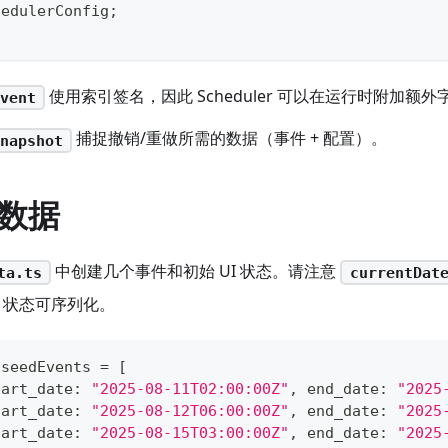
hedulerConfig
;
使用索引签名，因此 Scheduler 可以在运行时附加额外
vent
捕捉撤销/重做所需的数据（事件 + 配置）。
napshot
数据
中创建几个事件和初始 UI 状态。请注意
ta.ts
currentDat
x 状态可序列化。
 seedEvents 
=
[
tart_date
:
"2025-08-11T02:00:00Z"
,
 end_date
:
"2025
tart_date
:
"2025-08-12T06:00:00Z"
,
 end_date
:
"2025
tart_date
:
"2025-08-15T03:00:00Z"
,
 end_date
:
"2025