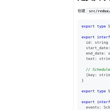
创建
src/redux
export
type
export
inter
  id
:
string
  start_date
  end_date
:
  text
:
stri
// Sche
[
key
:
stri
}
export
type
export
inter
  events
:
 Sc