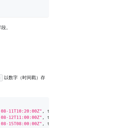
字段。
以数字（时间戳）存
e
-08-11T10:20:00Z"
,
 text
:
"Product Strategy Hike"
}
-08-12T11:00:00Z"
,
 text
:
"Tranquil Tea Time"
}
,
-08-15T08:00:00Z"
,
 text
:
"Demo and Showcase"
}
,