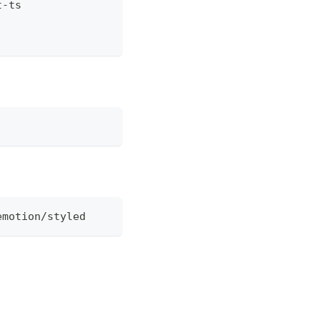
t-ts
emotion/styled