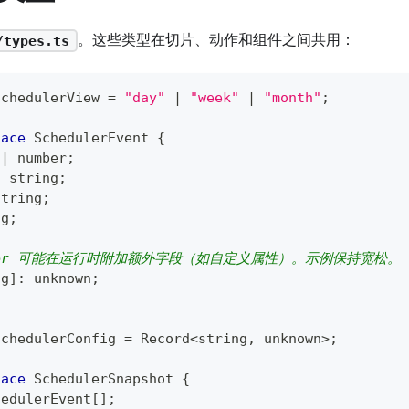
。这些类型在切片、动作和组件之间共用：
/types.ts
SchedulerView
=
"day"
|
"week"
|
"month"
;
face
SchedulerEvent
{
|
number
;
:
string
;
string
;
ng
;
duler 可能在运行时附加额外字段（如自定义属性）。示例保持宽松。
ng
]
:
unknown
;
SchedulerConfig
=
 Record
<
string
,
unknown
>
;
face
SchedulerSnapshot
{
hedulerEvent
[
]
;