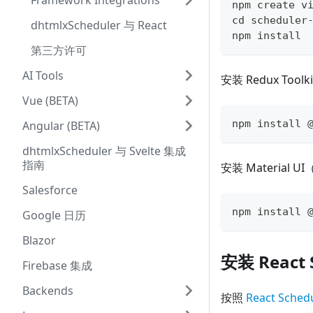
Framework Integrations
npm create v
cd scheduler
dhtmlxScheduler 与 React
npm install
第三方许可
AI Tools
安装 Redux Toolki
Vue (BETA)
npm install 
Angular (BETA)
dhtmlxScheduler 与 Svelte 集成
指南
安装 Material
Salesforce
npm install 
Google 日历
Blazor
安装 React 
Firebase 集成
Backends
按照
React Sche