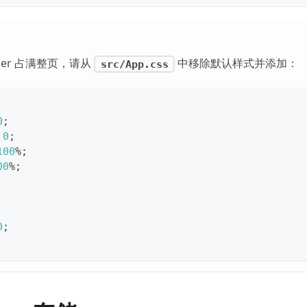
uler 占满整页，请从
中移除默认样式并添加：
src/App.css
0
;
0
;
100
%
;
00
%
;
0
;