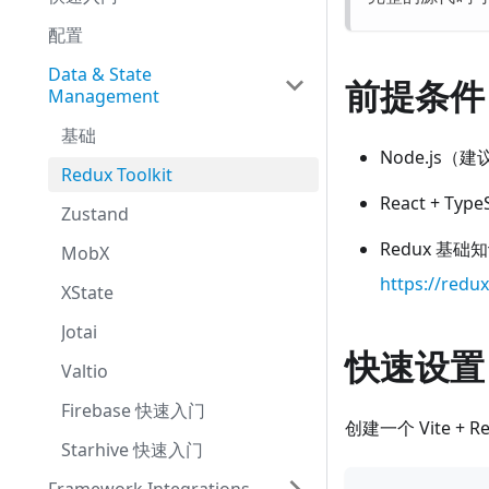
配置
Data & State
前提条件
Management
基础
Node.js（建
Redux Toolkit
React + Type
Zustand
Redux 基础
MobX
https://redux
XState
Jotai
快速设置 
Valtio
Firebase 快速入门
创建一个 Vite + Re
Starhive 快速入门