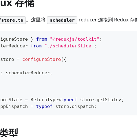
dux 存储
。这里将
reducer 连接到 Redux 
/store.ts
scheduler
figureStore 
}
from
"@reduxjs/toolkit"
;
ulerReducer 
from
"./schedulerSlice"
;
 store 
=
configureStore
(
{
r
:
 schedulerReducer
,
RootState
=
 ReturnType
<
typeof
 store
.
getState
>
;
AppDispatch
=
typeof
 store
.
dispatch
;
类型