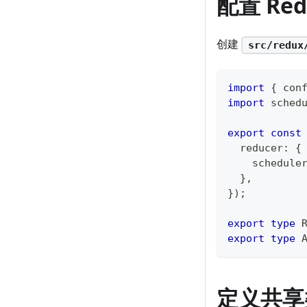
配置 Re
创建
src/redux
import
{
 con
import
 sched
export
const
  reducer
:
{
    schedule
}
,
}
)
;
export
type
export
type
定义共享