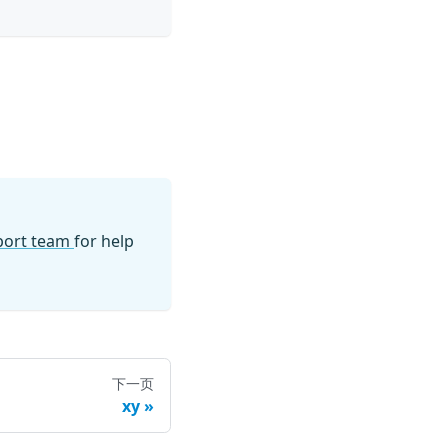
pport team
for help
下一页
xy