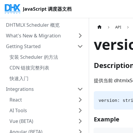
JavaScript 调度器文档
DHTMLX Scheduler 概览
API
What's New & Migration
versi
Getting Started
安装 Scheduler 的方法
Descriptio
CDN 链接完整列表
快速入门
提供当前 dhtmlxS
Integrations
React
version: str
AI Tools
Example
Vue (BETA)
Angular (BETA)