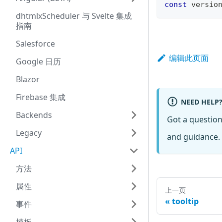
const
 versio
dhtmlxScheduler 与 Svelte 集成
指南
Salesforce
编辑此页面
Google 日历
Blazor
Firebase 集成
NEED HELP
Backends
Got a questio
Legacy
and guidance. 
API
方法
属性
上一页
tooltip
事件