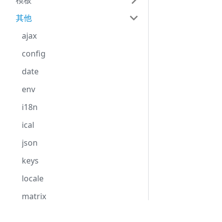
模板
其他
ajax
config
date
env
i18n
ical
json
keys
locale
matrix
skin
Development Center