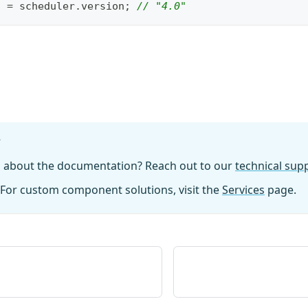
n 
=
 scheduler
.
version
;
// "4.0"
?
n about the documentation? Reach out to our
technical su
For custom component solutions, visit the
Services
page.