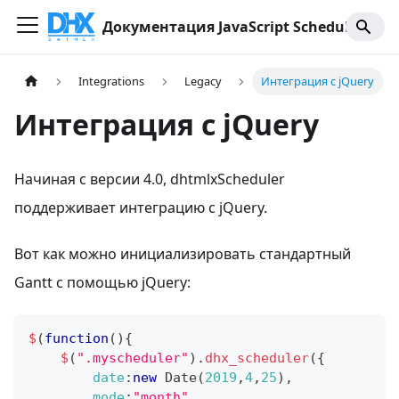
Документация JavaScript Scheduler
Integrations
Legacy
Интеграция с jQuery
Интеграция с jQuery
Начиная с версии 4.0, dhtmlxScheduler
поддерживает интеграцию с jQuery.
Вот как можно инициализировать стандартный
Gantt с помощью jQuery:
$
(
function
(
)
{
$
(
".myscheduler"
)
.
dhx_scheduler
(
{
date
:
new
Date
(
2019
,
4
,
25
)
,
mode
:
"month"