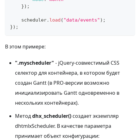
}
)
;
    scheduler
.
load
(
"data/events"
)
;
}
)
;
В этом примере:
".myscheduler"
- jQuery-совместимый CSS
селектор для контейнера, в котором будет
создан Gantt (в PRO-версии возможно
инициализировать Gantt одновременно в
нескольких контейнерах).
Метод
dhx_scheduler()
создает экземпляр
dhtmlxScheduler. В качестве параметра
принимает объект конфигурации: