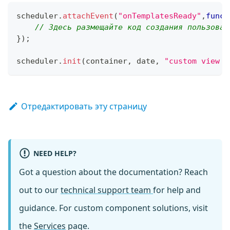
scheduler
.
attachEvent
(
"onTemplatesReady"
,
funct
// Здесь размещайте код создания пользоват
}
)
;
scheduler
.
init
(
container
,
 date
,
"custom view n
Отредактировать эту страницу
NEED HELP?
Got a question about the documentation? Reach
out to our
technical support team
for help and
guidance. For custom component solutions, visit
the
Services
page.