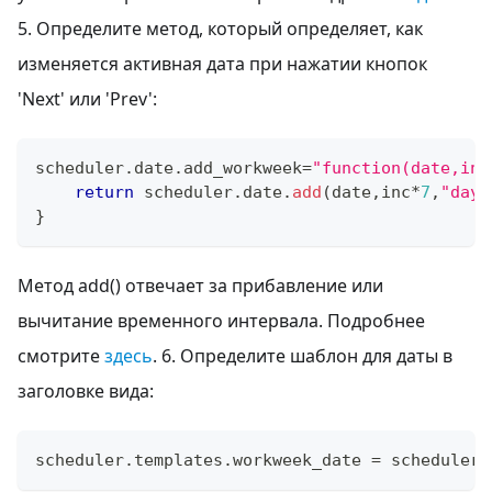
5. Определите метод, который определяет, как
изменяется активная дата при нажатии кнопок
'Next' или 'Prev':
scheduler
.
date
.
add_workweek
=
"function(date,inc
return
 scheduler
.
date
.
add
(
date
,
inc
*
7
,
"day"
}
Метод add() отвечает за прибавление или
вычитание временного интервала. Подробнее
смотрите
здесь
. 6. Определите шаблон для даты в
заголовке вида:
scheduler
.
templates
.
workweek_date
=
 scheduler
.