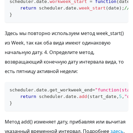
scheduler
.
date
.
workweek_start
=
function
(
date
)
return
 scheduler
.
date
.
week_start
(
date
)
;
//
}
Здесь мы повторно используем метод week_start()
из Week, так как оба вида имеют одинаковую
начальную дату. 4. Определите метод,
возвращающий конечную дату интервала вида, то
есть пятницу активной недели:
scheduler
.
date
.
get_workweek_end
=
"function(star
return
 scheduler
.
date
.
add
(
start_date
,
5
,
"da
}
Метод add() изменяет дату, прибавляя или вычитая
указанный временной интервал. Подробнее
здесь
.