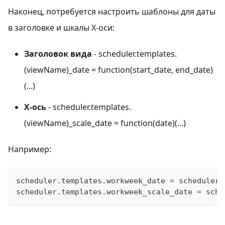
Наконец, потребуется настроить шаблоны для даты
в заголовке и шкалы X-оси:
Заголовок вида
- scheduler.templates.
(viewName)_date = function(start_date, end_date)
(...)
X-ось
- scheduler.templates.
(viewName)_scale_date = function(date)(...)
Например:
scheduler
.
templates
.
workweek_date
=
 scheduler
.
scheduler
.
templates
.
workweek_scale_date
=
 sche