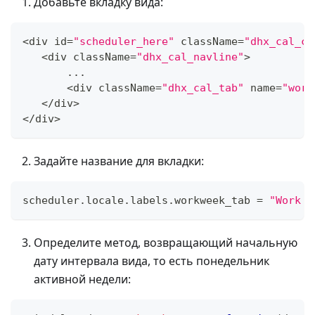
Добавьте вкладку вида:
<
div id
=
"scheduler_here"
 className
=
"dhx_cal_co
<
div className
=
"dhx_cal_navline"
>
...
<
div className
=
"dhx_cal_tab"
 name
=
"work
<
/
div
>
<
/
div
>
Задайте название для вкладки:
scheduler
.
locale
.
labels
.
workweek_tab
=
"Work w
Определите метод, возвращающий начальную
дату интервала вида, то есть понедельник
активной недели: