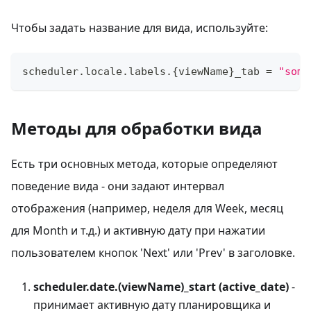
Чтобы задать название для вида, используйте:
scheduler
.
locale
.
labels
.
{
viewName
}
_tab 
=
"some
Методы для обработки вида
Есть три основных метода, которые определяют
поведение вида - они задают интервал
отображения (например, неделя для Week, месяц
для Month и т.д.) и активную дату при нажатии
пользователем кнопок 'Next' или 'Prev' в заголовке.
scheduler.date.(viewName)_start (active_date)
-
принимает активную дату планировщика и