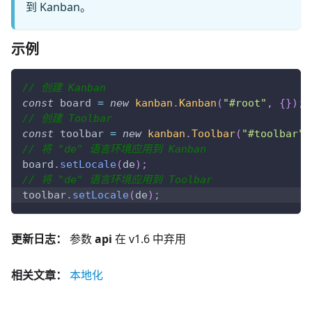
到 Kanban。
示例
// 创建 Kanban
const
 board 
=
new
kanban
.
Kanban
(
"#root"
,
{
}
)
;
// 创建 Toolbar
const
 toolbar 
=
new
kanban
.
Toolbar
(
"#toolbar"
,
// 将 "de" 语言环境应用到 Kanban
board
.
setLocale
(
de
)
;
// 将 "de" 语言环境应用到 Toolbar
toolbar
.
setLocale
(
de
)
;
更新日志：
参数
api
在 v1.6 中弃用
相关文章：
本地化