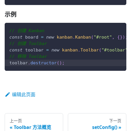
示例
// 创建 Kanban
const
 board 
=
new
kanban
.
Kanban
(
"#root"
,
{
}
)
;
// 创建 Toolbar
const
 toolbar 
=
new
kanban
.
Toolbar
(
"#toolbar"
,
// 移除 Toolbar
toolbar
.
destructor
(
)
;
编辑此页面
上一页
下一页
Toolbar 方法概览
setConfig()