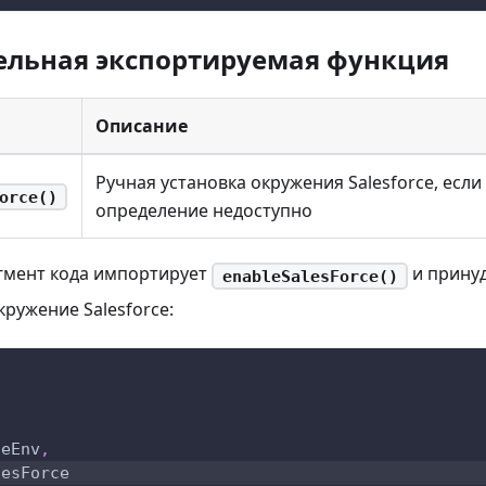
ельная экспортируемая функция
Описание
Ручная установка окружения Salesforce, есл
orce()
определение недоступно
мент кода импортирует
и прину
enableSalesForce()
кружение Salesforce:
ceEnv
,
lesForce