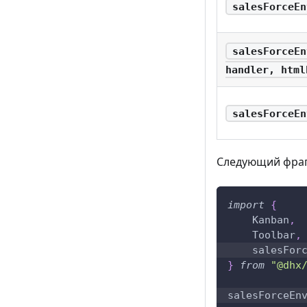
salesForceEn
salesForceEn
handler, html
salesForceEn
Следующий фрагм
import
{
Kanban
,
Toolbar
,
    salesFor
}
from
"@dhx
salesForceEn