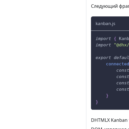
Следующий фраг
kanban.js
import
{
Kan
import
"@dhx
export
defau
connecte
cons
cons
cons
cons
}
}
DHTMLX Kanban т