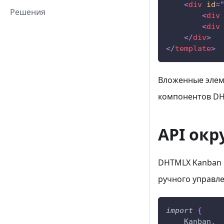
<
div
id
=
Решения
<
div
<
div
</
div
>
</
template
>
Вложенные элем
компонентов DHT
API окр
DHTMLX Kanban 
ручного управле
import
{
Kanban
,