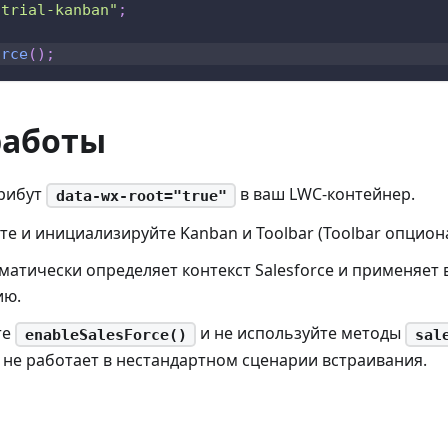
/trial-kanban"
;
orce
(
)
;
работы
трибут
в ваш LWC-контейнер.
data-wx-root="true"
е и инициализируйте Kanban и Toolbar (Toolbar опцион
матически определяет контекст Salesforce и применяет
ию.
те
и не используйте методы
enableSalesForce()
sal
не работает в нестандартном сценарии встраивания.