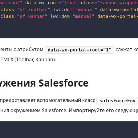
"
wx-root
"
data-wx-root
=
"
true
"
class
=
"
kanban-wrappe
class
=
"
sf_toolbar
"
lwc:
dom
=
"
manual
"
data-wx-porta
class
=
"
sf_kanban
"
lwc:
dom
=
"
manual
"
data-wx-portal
енты с атрибутом
служат к
data-wx-portal-root="1"
MLX (Toolbar, Kanban).
ужения Salesforce
предоставляет вспомогательный класс
salesForceEnv
ния окружением Salesforce. Импортируйте его следующ