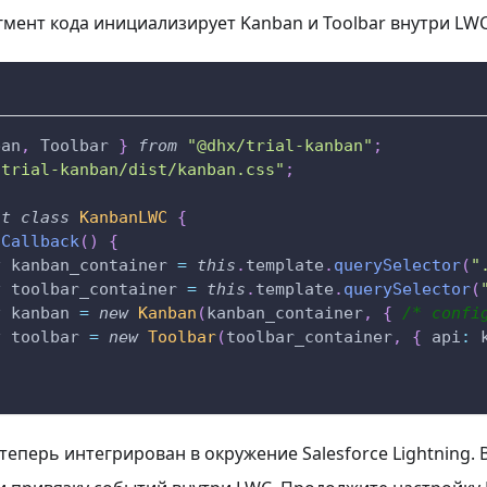
мент кода инициализирует Kanban и Toolbar внутри LW
ban
,
Toolbar
}
from
"@dhx/trial-kanban"
;
/trial-kanban/dist/kanban.css"
;
lt
class
KanbanLWC
{
dCallback
(
)
{
t
 kanban_container 
=
this
.
template
.
querySelector
(
"
t
 toolbar_container 
=
this
.
template
.
querySelector
(
t
 kanban 
=
new
Kanban
(
kanban_container
,
{
/* confi
t
 toolbar 
=
new
Toolbar
(
toolbar_container
,
{
api
:
 
еперь интегрирован в окружение Salesforce Lightning.