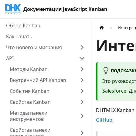
Документация JavaScript Kanban
Обзор Kanban
Интеграц
Как начать
Интег
Что нового и миграция
API
Методы Kanban
ПОДСКАЗК
Внутренний API Kanban
Это руководс
Salesforce
. Д
События Kanban
Свойства Kanban
DHTMLX Kanban 
Методы панели
инструментов
GitHub
.
Свойства панели