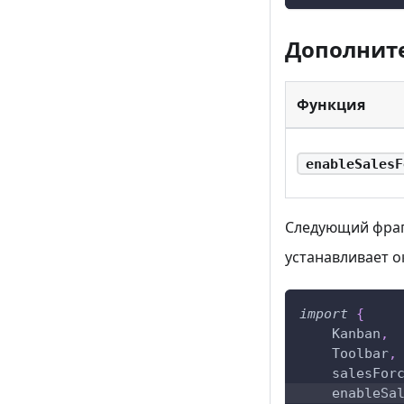
Дополнит
Функция
enableSalesF
Следующий фраг
устанавливает о
import
{
Kanban
,
Toolbar
,
    salesFor
    enableSa