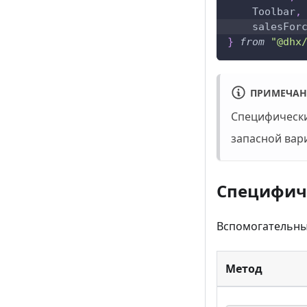
Toolbar
,
    salesFor
}
from
"@dhx
ПРИМЕЧАН
Специфические
запасной вар
Специфиче
Вспомогательны
Метод