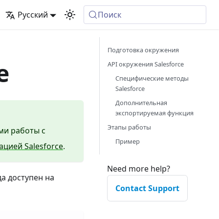
Русский
Поиск
Подготовка окружения
e
API окружения Salesforce
Специфические методы
Salesforce
Дополнительная
экспортируемая функция
Этапы работы
ми работы с
Пример
ацией Salesforce
.
Need more help?
а доступен на
Contact Support