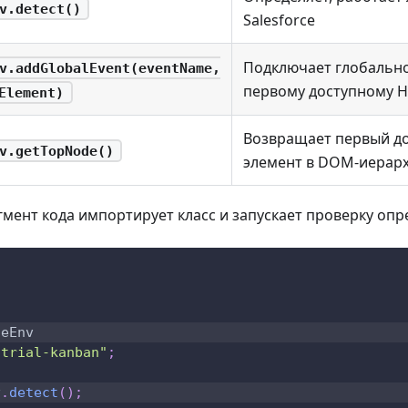
v.detect()
Salesforce
Подключает глобально
v.addGlobalEvent(eventName,
первому доступному 
Element)
Возвращает первый д
v.getTopNode()
элемент в DOM-иерарх
ент кода импортирует класс и запускает проверку опр
ceEnv
/trial-kanban"
;
v
.
detect
(
)
;