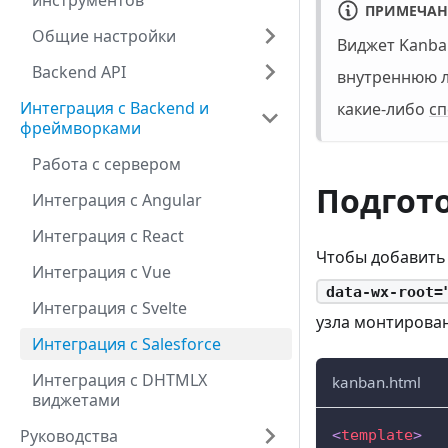
инструментов
ПРИМЕЧАН
Общие настройки
Виджет Kanba
Backend API
внутреннюю л
Интеграция с Backend и
какие-либо
сп
фреймворками
Работа с сервером
Подгот
Интеграция с Angular
Интеграция с React
Чтобы добавить 
Интеграция с Vue
data-wx-root=
Интеграция с Svelte
узла монтирован
Интеграция с Salesforce
Интеграция с DHTMLX
kanban.html
виджетами
Руководства
<
template
>