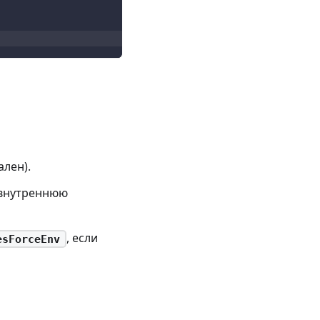
ален).
 внутреннюю
, если
esForceEnv