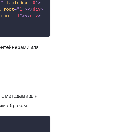
r
"
tabIndex
=
"
0
"
>
l-root
=
"
1
"
>
</
div
>
-root
=
"
1
"
>
</
div
>
онтейнерами для
с методами для
им образом: