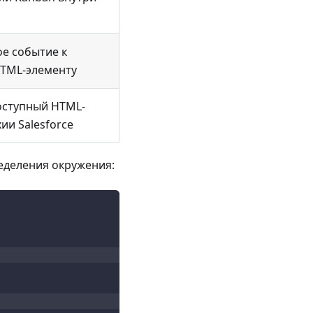
е событие к
HTML-элементу
оступный HTML-
ии Salesforce
еделения окружения: