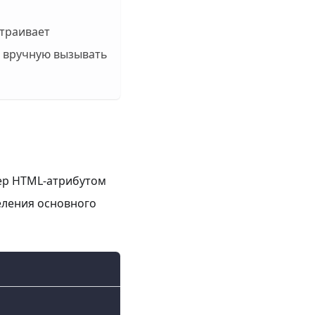
страивает
о вручную вызывать
ер HTML-атрибутом
деления основного