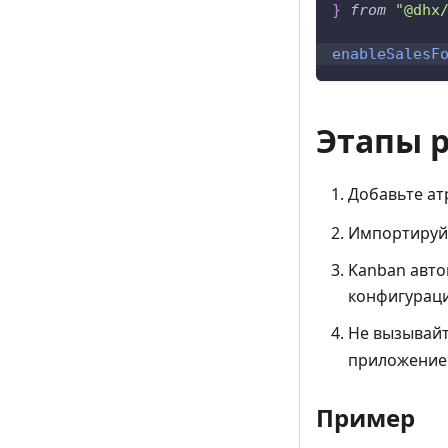
}
from
"@dhx
enableSalesF
Этапы 
Добавьте а
Импортируйт
Kanban авто
конфигурац
Не вызывай
приложение 
Пример