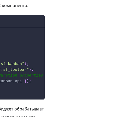
C-компонента:
.sf_kanban"
)
;
".sf_toolbar"
)
;
guration properties */
}
)
;
kanban
.
api
}
)
;
 Виджет обрабатывает