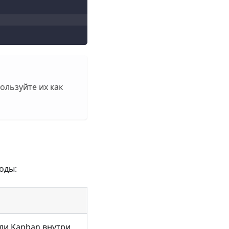
ользуйте их как
оды:
 ли Kanban внутри