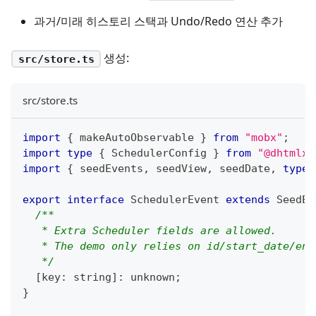
과거/미래 히스토리 스택과 Undo/Redo 연산 추가
생성:
src/store.ts
src/store.ts
import
{
 makeAutoObservable 
}
from
"mobx"
;
import
type
{
 SchedulerConfig 
}
from
"@dhtmlx/
import
{
 seedEvents
,
 seedView
,
 seedDate
,
type
export
interface
SchedulerEvent
extends
SeedEv
/**
   * Extra Scheduler fields are allowed.
   * The demo only relies on id/start_date/end
   */
[
key
:
string
]
:
unknown
;
}