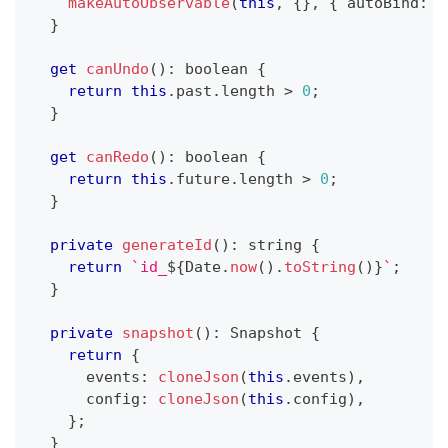
makeAutoObservable
(
this
,
{
}
,
{
 autoBind
:
t
}
get
canUndo
(
)
:
boolean
{
return
this
.
past
.
length 
>
0
;
}
get
canRedo
(
)
:
boolean
{
return
this
.
future
.
length 
>
0
;
}
private
generateId
(
)
:
string
{
return
`
id_
${
Date
.
now
(
)
.
toString
(
)
}
`
;
}
private
snapshot
(
)
:
 Snapshot 
{
return
{
      events
:
cloneJson
(
this
.
events
)
,
      config
:
cloneJson
(
this
.
config
)
,
}
;
}