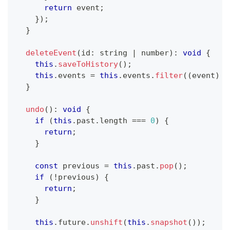
return
 event
;
}
)
;
}
deleteEvent
(
id
:
string
|
number
)
:
void
{
this
.
saveToHistory
(
)
;
this
.
events 
=
this
.
events
.
filter
(
(
event
)
=
}
undo
(
)
:
void
{
if
(
this
.
past
.
length 
===
0
)
{
return
;
}
const
 previous 
=
this
.
past
.
pop
(
)
;
if
(
!
previous
)
{
return
;
}
this
.
future
.
unshift
(
this
.
snapshot
(
)
)
;