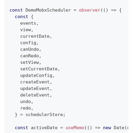
const
DemoMobxScheduler
=
observer
(
(
)
=>
{
const
{
    events
,
    view
,
    currentDate
,
    config
,
    canUndo
,
    canRedo
,
    setView
,
    setCurrentDate
,
    updateConfig
,
    createEvent
,
    updateEvent
,
    deleteEvent
,
    undo
,
    redo
,
}
=
 schedulerStore
;
const
 activeDate 
=
useMemo
(
(
)
=>
new
Date
(
cu