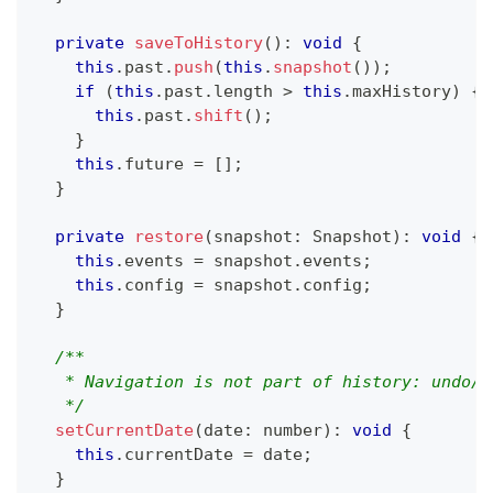
private
saveToHistory
(
)
:
void
{
this
.
past
.
push
(
this
.
snapshot
(
)
)
;
if
(
this
.
past
.
length 
>
this
.
maxHistory
)
{
this
.
past
.
shift
(
)
;
}
this
.
future 
=
[
]
;
}
private
restore
(
snapshot
:
 Snapshot
)
:
void
{
this
.
events 
=
 snapshot
.
events
;
this
.
config 
=
 snapshot
.
config
;
}
/**
   * Navigation is not part of history: undo/r
   */
setCurrentDate
(
date
:
number
)
:
void
{
this
.
currentDate 
=
 date
;
}