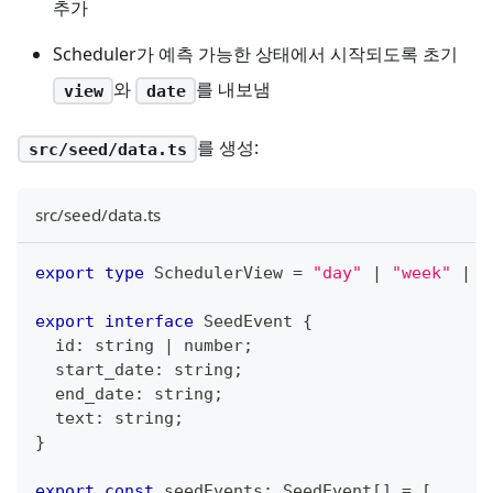
추가
Scheduler가 예측 가능한 상태에서 시작되도록 초기
와
를 내보냄
view
date
를 생성:
src/seed/data.ts
src/seed/data.ts
export
type
SchedulerView
=
"day"
|
"week"
|
"
export
interface
SeedEvent
{
  id
:
string
|
number
;
  start_date
:
string
;
  end_date
:
string
;
  text
:
string
;
}
export
const
 seedEvents
:
 SeedEvent
[
]
=
[