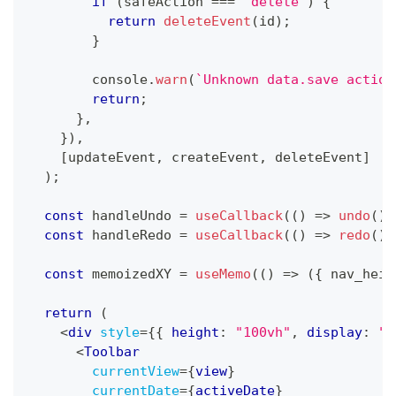
if
(
safeAction 
===
"delete"
)
{
return
deleteEvent
(
id
)
;
}
console
.
warn
(
`
Unknown data.save action
return
;
}
,
}
)
,
[
updateEvent
,
 createEvent
,
 deleteEvent
]
)
;
const
 handleUndo 
=
useCallback
(
(
)
=>
undo
(
)
,
const
 handleRedo 
=
useCallback
(
(
)
=>
redo
(
)
,
const
 memoizedXY 
=
useMemo
(
(
)
=>
(
{
 nav_heig
return
(
<
div
style
=
{
{
 height
:
"100vh"
,
 display
:
"f
<
Toolbar
currentView
=
{
view
}
currentDate
=
{
activeDate
}