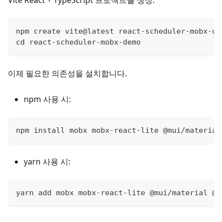
npm create vite@latest react-scheduler-mobx-de
cd react-scheduler-mobx-demo
이제 필요한 의존성을 설치합니다.
npm 사용 시:
npm install mobx mobx-react-lite @mui/material
yarn 사용 시:
yarn add mobx mobx-react-lite @mui/material @m