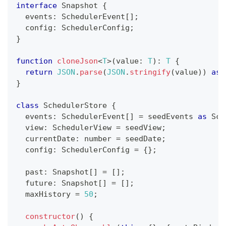
interface
Snapshot
{
  events
:
 SchedulerEvent
[
]
;
  config
:
 SchedulerConfig
;
}
function
cloneJson
<
T
>
(
value
:
T
)
:
T
{
return
JSON
.
parse
(
JSON
.
stringify
(
value
)
)
as
}
class
SchedulerStore
{
  events
:
 SchedulerEvent
[
]
=
 seedEvents 
as
 Sch
  view
:
 SchedulerView 
=
 seedView
;
  currentDate
:
number
=
 seedDate
;
  config
:
 SchedulerConfig 
=
{
}
;
  past
:
 Snapshot
[
]
=
[
]
;
  future
:
 Snapshot
[
]
=
[
]
;
  maxHistory 
=
50
;
constructor
(
)
{