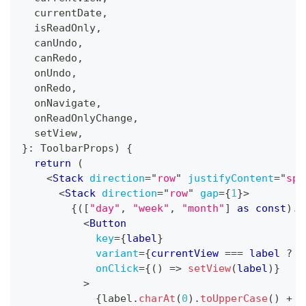
  currentDate
,
  isReadOnly
,
  canUndo
,
  canRedo
,
  onUndo
,
  onRedo
,
  onNavigate
,
  onReadOnlyChange
,
  setView
,
}
:
ToolbarProps
)
{
return
(
<
Stack
direction
=
"
row
"
justifyContent
=
"
spa
<
Stack
direction
=
"
row
"
gap
=
{
1
}
>
{
(
[
"day"
,
"week"
,
"month"
]
as
const
)
.
m
<
Button
key
=
{
label
}
variant
=
{
currentView 
===
 label 
?
"
onClick
=
{
(
)
=>
setView
(
label
)
}
>
{
label
.
charAt
(
0
)
.
toUpperCase
(
)
+
 l