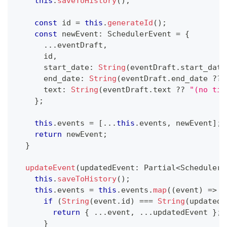
this
.
saveToHistory
(
)
;
const
 id 
=
this
.
generateId
(
)
;
const
 newEvent
:
 SchedulerEvent 
=
{
...
eventDraft
,
      id
,
      start_date
:
String
(
eventDraft
.
start_date
      end_date
:
String
(
eventDraft
.
end_date 
??
      text
:
String
(
eventDraft
.
text 
??
"(no tit
}
;
this
.
events 
=
[
...
this
.
events
,
 newEvent
]
;
return
 newEvent
;
}
updateEvent
(
updatedEvent
:
 Partial
<
SchedulerE
this
.
saveToHistory
(
)
;
this
.
events 
=
this
.
events
.
map
(
(
event
)
=>
{
if
(
String
(
event
.
id
)
===
String
(
updatedE
return
{
...
event
,
...
updatedEvent 
}
;
}