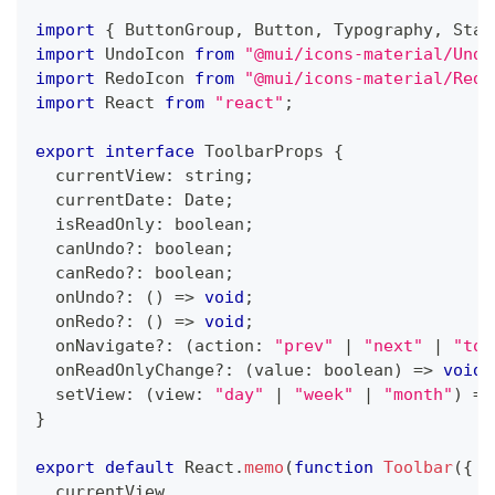
import
{
ButtonGroup
,
Button
,
Typography
,
Stac
import
UndoIcon
from
"@mui/icons-material/Undo
import
RedoIcon
from
"@mui/icons-material/Redo
import
React
from
"react"
;
export
interface
ToolbarProps
{
  currentView
:
string
;
  currentDate
:
Date
;
  isReadOnly
:
boolean
;
  canUndo
?
:
boolean
;
  canRedo
?
:
boolean
;
  onUndo
?
:
(
)
=>
void
;
  onRedo
?
:
(
)
=>
void
;
  onNavigate
?
:
(
action
:
"prev"
|
"next"
|
"tod
  onReadOnlyChange
?
:
(
value
:
boolean
)
=>
void
;
  setView
:
(
view
:
"day"
|
"week"
|
"month"
)
=>
}
export
default
React
.
memo
(
function
Toolbar
(
{
  currentView
,