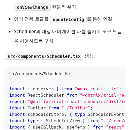
핸들러 추가
onViewChange
읽기 전용 토글을
를 통해 연결
updateConfig
Scheduler의 내장 내비게이션 바를 숨기고 도구 모음
을 사용하도록 구성
생성:
src/components/Scheduler.tsx
src/components/Scheduler.tsx
import
{
 observer 
}
from
"mobx-react-lite"
;
import
ReactScheduler
from
"@dhtmlx/trial-reac
import
"@dhtmlx/trial-react-scheduler/dist/rea
import
Toolbar
from
"./Toolbar"
;
import
 schedulerStore
,
{
type
SchedulerEvent
}
import
type
{
SchedulerView
}
from
"../seed/da
import
{
 useCallback
,
 useMemo 
}
from
"react"
;