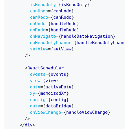
isReadOnly
=
{
isReadOnly
}
canUndo
=
{
canUndo
}
canRedo
=
{
canRedo
}
onUndo
=
{
handleUndo
}
onRedo
=
{
handleRedo
}
onNavigate
=
{
handleDateNavigation
}
onReadOnlyChange
=
{
handleReadOnlyChange
setView
=
{
setView
}
/>
<
ReactScheduler
events
=
{
events
}
view
=
{
view
}
date
=
{
activeDate
}
xy
=
{
memoizedXY
}
config
=
{
config
}
data
=
{
dataBridge
}
onViewChange
=
{
handleViewChange
}
/>
</
div
>