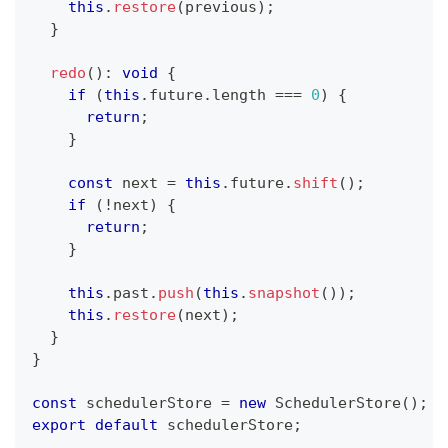
this
.
restore
(
previous
)
;
}
redo
(
)
:
void
{
if
(
this
.
future
.
length 
===
0
)
{
return
;
}
const
 next 
=
this
.
future
.
shift
(
)
;
if
(
!
next
)
{
return
;
}
this
.
past
.
push
(
this
.
snapshot
(
)
)
;
this
.
restore
(
next
)
;
}
}
const
 schedulerStore 
=
new
SchedulerStore
(
)
;
export
default
 schedulerStore
;