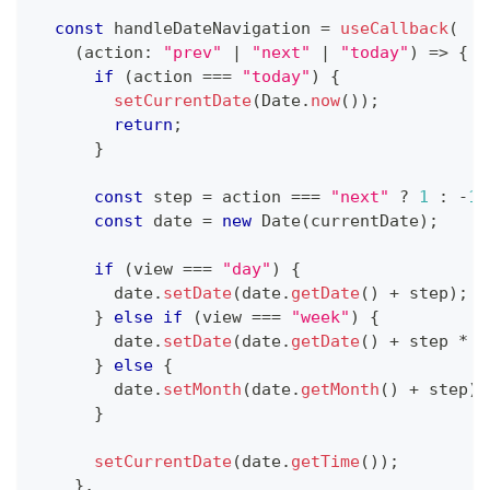
const
 handleDateNavigation 
=
useCallback
(
(
action
:
"prev"
|
"next"
|
"today"
)
=>
{
if
(
action 
===
"today"
)
{
setCurrentDate
(
Date
.
now
(
)
)
;
return
;
}
const
 step 
=
 action 
===
"next"
?
1
:
-
1
;
const
 date 
=
new
Date
(
currentDate
)
;
if
(
view 
===
"day"
)
{
        date
.
setDate
(
date
.
getDate
(
)
+
 step
)
;
}
else
if
(
view 
===
"week"
)
{
        date
.
setDate
(
date
.
getDate
(
)
+
 step 
*
7
}
else
{
        date
.
setMonth
(
date
.
getMonth
(
)
+
 step
)
;
}
setCurrentDate
(
date
.
getTime
(
)
)
;
}
,