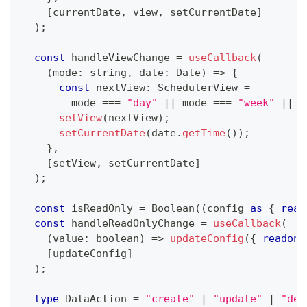
[
currentDate
,
 view
,
 setCurrentDate
]
)
;
const
 handleViewChange 
=
useCallback
(
(
mode
:
string
,
 date
:
Date
)
=>
{
const
 nextView
:
SchedulerView
=
        mode 
===
"day"
||
 mode 
===
"week"
||
 m
setView
(
nextView
)
;
setCurrentDate
(
date
.
getTime
(
)
)
;
}
,
[
setView
,
 setCurrentDate
]
)
;
const
 isReadOnly 
=
Boolean
(
(
config 
as
{
read
const
 handleReadOnlyChange 
=
useCallback
(
(
value
:
boolean
)
=>
updateConfig
(
{
readonl
[
updateConfig
]
)
;
type
DataAction
=
"create"
|
"update"
|
"del