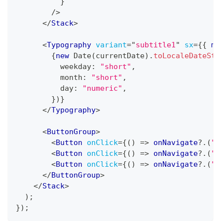
}
/>
</
Stack
>
<
Typography
variant
=
"
subtitle1
"
sx
=
{
{
 ml
{
new
Date
(
currentDate
)
.
toLocaleDateStr
          weekday
:
"short"
,
          month
:
"short"
,
          day
:
"numeric"
,
}
)
}
</
Typography
>
<
ButtonGroup
>
<
Button
onClick
=
{
(
)
=>
 onNavigate
?.
(
"p
<
Button
onClick
=
{
(
)
=>
 onNavigate
?.
(
"t
<
Button
onClick
=
{
(
)
=>
 onNavigate
?.
(
"n
</
ButtonGroup
>
</
Stack
>
)
;
}
)
;