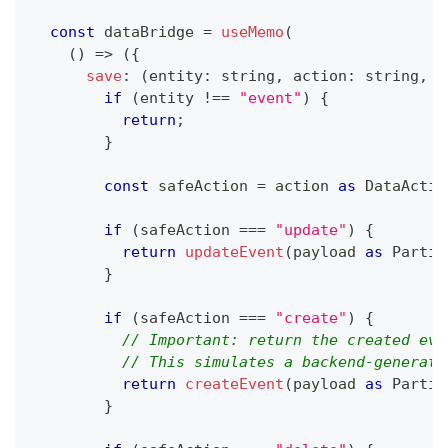
const
 dataBridge 
=
useMemo
(
(
)
=>
(
{
save
:
(
entity
:
string
,
 action
:
string
,
 p
if
(
entity 
!==
"event"
)
{
return
;
}
const
 safeAction 
=
 action 
as
DataActio
if
(
safeAction 
===
"update"
)
{
return
updateEvent
(
payload 
as
Partia
}
if
(
safeAction 
===
"create"
)
{
// Important: return the created eve
// This simulates a backend-generate
return
createEvent
(
payload 
as
Partia
}