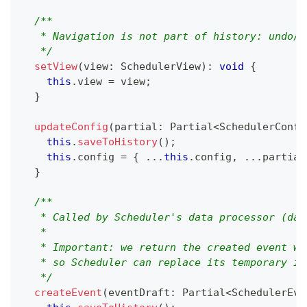
/**
   * Navigation is not part of history: undo/r
   */
setView
(
view
:
 SchedulerView
)
:
void
{
this
.
view 
=
 view
;
}
updateConfig
(
partial
:
 Partial
<
SchedulerConfi
this
.
saveToHistory
(
)
;
this
.
config 
=
{
...
this
.
config
,
...
partial
}
/**
   * Called by Scheduler's data processor (dat
   *
   * Important: we return the created event wi
   * so Scheduler can replace its temporary id
   */
createEvent
(
eventDraft
:
 Partial
<
SchedulerEve