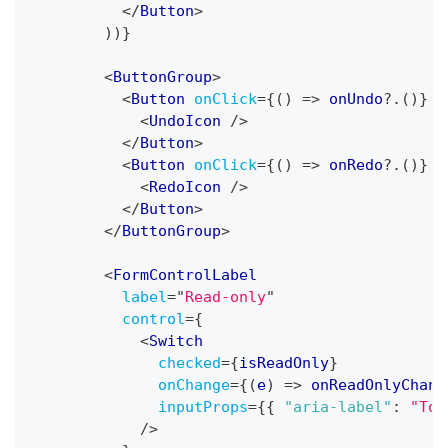
</
Button
>
)
)
}
<
ButtonGroup
>
<
Button
onClick
=
{
(
)
=>
 onUndo
?.
(
)
}
d
<
UndoIcon
/>
</
Button
>
<
Button
onClick
=
{
(
)
=>
 onRedo
?.
(
)
}
d
<
RedoIcon
/>
</
Button
>
</
ButtonGroup
>
<
FormControlLabel
label
=
"
Read-only
"
control
=
{
<
Switch
checked
=
{
isReadOnly
}
onChange
=
{
(
e
)
=>
 onReadOnlyChang
inputProps
=
{
{
"aria-label"
:
"Tog
/>