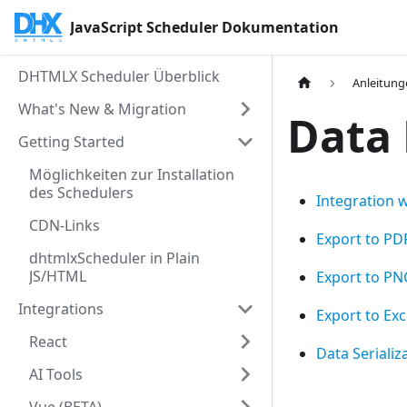
JavaScript Scheduler Dokumentation
DHTMLX Scheduler Überblick
Anleitun
What's New & Migration
Data 
Getting Started
Möglichkeiten zur Installation
des Schedulers
Integration 
CDN-Links
Export to PD
dhtmlxScheduler in Plain
JS/HTML
Export to PN
Integrations
Export to Exc
React
Data Serializ
AI Tools