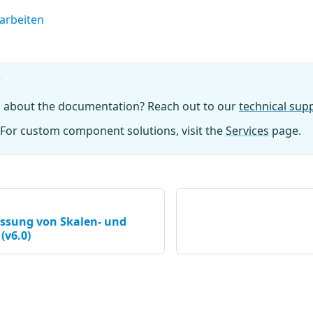
earbeiten
?
n about the documentation? Reach out to our
technical su
For custom component solutions, visit the
Services
page.
sung von Skalen- und
(v6.0)