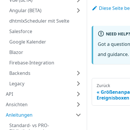
Vue (BETA)
Diese Seite b
Angular (BETA)
dhtmlxScheduler mit Svelte
Salesforce
NEED HELP
Google Kalender
Got a questio
Blazor
and guidance. 
Firebase-Integration
Backends
Legacy
Zurück
Größenanpas
API
Ereignisboxen 
Ansichten
Anleitungen
Standard- vs PRO-