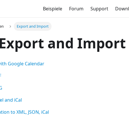
Beispiele
Forum
Support
Down
gen
Export and Import
Export and Import
with Google Calendar
F
G
el and iCal
ation to XML, JSON, iCal