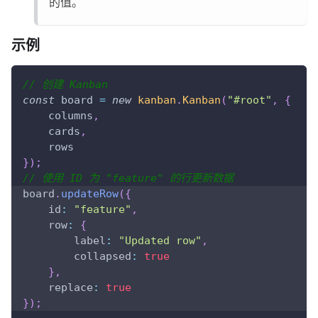
的值。
示例
// 创建 Kanban
const
 board 
=
new
kanban
.
Kanban
(
"#root"
,
{
    columns
,
    cards
,
    rows
}
)
;
// 使用 ID 为 "feature" 的行更新数据
board
.
updateRow
(
{
id
:
"feature"
,
row
:
{
label
:
"Updated row"
,
collapsed
:
true
}
,
replace
:
true
}
)
;