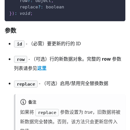
    row
?
:
 object
,
    replace
?
:
 boolean
}
)
:
void
;
参数
- （必需）要更新的行的 ID
id
- （可选）行的新数据对象。完整的
row
参数
row
列表请参见
这里
- （可选）启用/禁用完全替换数据
replace
备注
如果将
参数设置为
true
，旧数据将被
replace
新数据完全替换。否则，该方法只会更新您传入