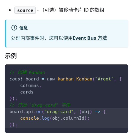
- （可选）被移动卡片 ID 的数组
source
信息
处理内部事件时，您可以使用
Event Bus 方法
示例
// 创建 Kanban
const
 board 
=
new
kanban
.
Kanban
(
"#root"
,
{
    columns
,
    cards
}
)
;
// 订阅 "drag-card" 事件
board
.
api
.
on
(
"drag-card"
,
(
obj
)
=>
{
console
.
log
(
obj
.
columnId
)
;
}
)
;