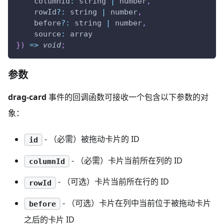
columnId
:
 string 
|
 number
,
    rowId
?
:
 string 
|
 number
,
    before
?
:
 string 
|
 number
,
source
:
 array
}
)
=>
void
;
参数
drag-card
事件的回调函数可接收一个包含以下参数的对
象：
- （必需）被拖动卡片的 ID
id
- （必需）卡片当前所在列的 ID
columnId
- （可选）卡片当前所在行的 ID
rowId
- （可选）卡片在列中当前位于被拖动卡片
before
之后的卡片 ID