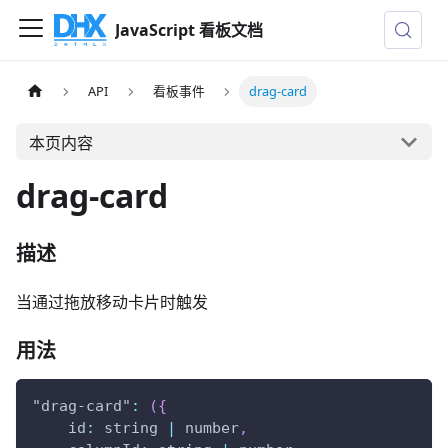
JavaScript 看板文档
API
看板事件
drag-card
本页内容
drag-card
描述
当通过拖放移动卡片时触发
用法
"drag-card"
:
(
{
id
:
 string 
|
 number
,