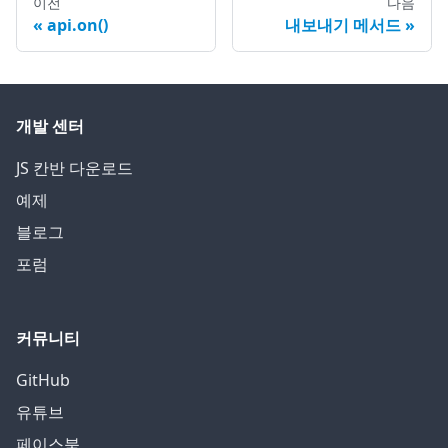
이전
다음
api.on()
내보내기 메서드
개발 센터
JS 칸반 다운로드
예제
블로그
포럼
커뮤니티
GitHub
유튜브
페이스북