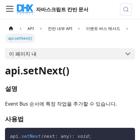
자바스크립트 칸반 문서
API
칸반 내부 API
이벤트 버스 메서드
api.setNext()
이 페이지 내
api.setNext()
설명
Event Bus 순서에 특정 작업을 추가할 수 있습니다.
사용법
api
.
setNext
(
next
:
 any
)
:
void
;