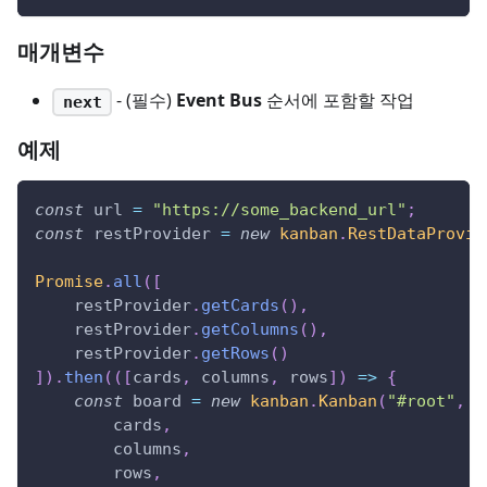
매개변수
- (필수)
Event Bus
순서에 포함할 작업
next
예제
const
 url 
=
"https://some_backend_url"
;
const
 restProvider 
=
new
kanban
.
RestDataProvid
Promise
.
all
(
[
    restProvider
.
getCards
(
)
,
    restProvider
.
getColumns
(
)
,
    restProvider
.
getRows
(
)
]
)
.
then
(
(
[
cards
,
 columns
,
 rows
]
)
=>
{
const
 board 
=
new
kanban
.
Kanban
(
"#root"
,
{
        cards
,
        columns
,
        rows
,