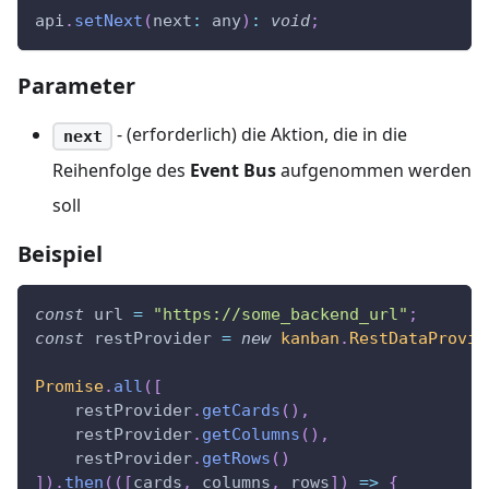
api
.
setNext
(
next
:
 any
)
:
void
;
Parameter
- (erforderlich) die Aktion, die in die
next
Reihenfolge des
Event Bus
aufgenommen werden
soll
Beispiel
const
 url 
=
"https://some_backend_url"
;
const
 restProvider 
=
new
kanban
.
RestDataProvid
Promise
.
all
(
[
    restProvider
.
getCards
(
)
,
    restProvider
.
getColumns
(
)
,
    restProvider
.
getRows
(
)
]
)
.
then
(
(
[
cards
,
 columns
,
 rows
]
)
=>
{