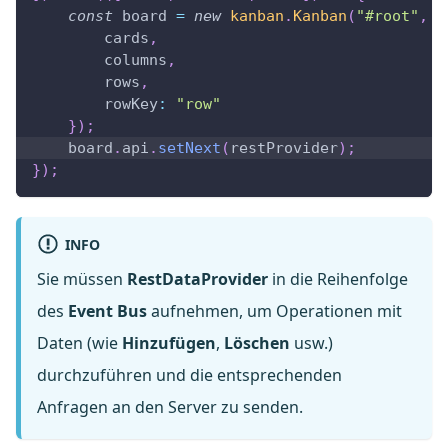
const
 board 
=
new
kanban
.
Kanban
(
"#root"
,
{
        cards
,
        columns
,
        rows
,
rowKey
:
"row"
}
)
;
    board
.
api
.
setNext
(
restProvider
)
;
}
)
;
INFO
Sie müssen
RestDataProvider
in die Reihenfolge
des
Event Bus
aufnehmen, um Operationen mit
Daten (wie
Hinzufügen
,
Löschen
usw.)
durchzuführen und die entsprechenden
Anfragen an den Server zu senden.