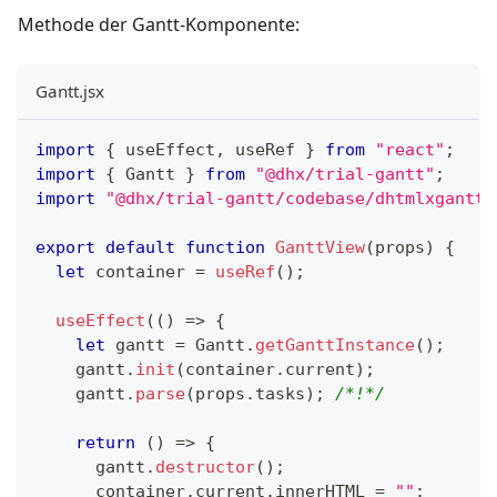
Methode der Gantt-Komponente:
Gantt.jsx
import
{
 useEffect
,
 useRef 
}
from
"react"
;
import
{
Gantt
}
from
"@dhx/trial-gantt"
;
import
"@dhx/trial-gantt/codebase/dhtmlxgantt.
export
default
function
GanttView
(
props
)
{
let
 container 
=
useRef
(
)
;
useEffect
(
(
)
=>
{
let
 gantt 
=
Gantt
.
getGanttInstance
(
)
;
    gantt
.
init
(
container
.
current
)
;
    gantt
.
parse
(
props
.
tasks
)
;
/*!*/
return
(
)
=>
{
      gantt
.
destructor
(
)
;
      container
.
current
.
innerHTML
=
""
;