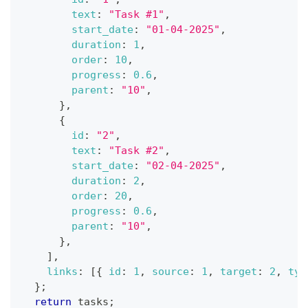
text
:
"Task #1"
,
start_date
:
"01-04-2025"
,
duration
:
1
,
order
:
10
,
progress
:
0.6
,
parent
:
"10"
,
}
,
{
id
:
"2"
,
text
:
"Task #2"
,
start_date
:
"02-04-2025"
,
duration
:
2
,
order
:
20
,
progress
:
0.6
,
parent
:
"10"
,
}
,
]
,
links
:
[
{
id
:
1
,
source
:
1
,
target
:
2
,
typ
}
;
return
 tasks
;