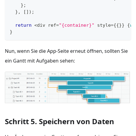
}
;
}
,
[
]
)
;
return
<
div ref
=
"{container}"
 style
=
{
{
}
}
{
wi
}
Nun, wenn Sie die App-Seite erneut öffnen, sollten Sie
ein Gantt mit Aufgaben sehen:
Schritt 5. Speichern von Daten