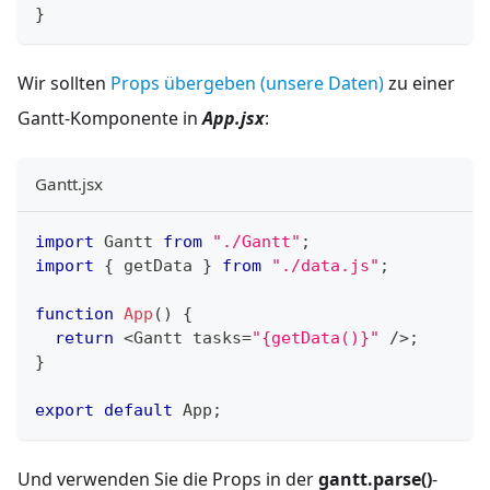
}
Wir sollten
Props übergeben (unsere Daten)
zu einer
Gantt-Komponente in
App.jsx
:
Gantt.jsx
import
Gantt
from
"./Gantt"
;
import
{
 getData 
}
from
"./data.js"
;
function
App
(
)
{
return
<
Gantt
 tasks
=
"{getData()}"
/
>
;
}
export
default
App
;
Und verwenden Sie die Props in der
gantt.parse()
-