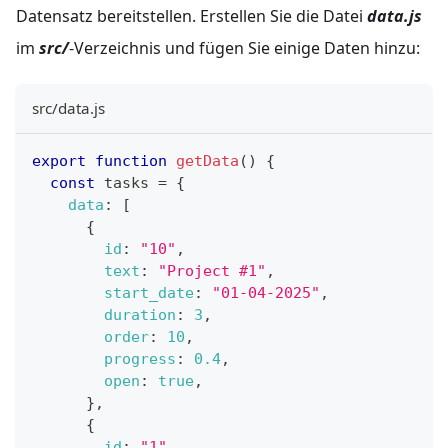
Datensatz bereitstellen. Erstellen Sie die Datei
data.js
im
src/
-Verzeichnis und fügen Sie einige Daten hinzu:
src/data.js
export
function
getData
(
)
{
const
 tasks 
=
{
data
:
[
{
id
:
"10"
,
text
:
"Project #1"
,
start_date
:
"01-04-2025"
,
duration
:
3
,
order
:
10
,
progress
:
0.4
,
open
:
true
,
}
,
{
id
:
"1"
,