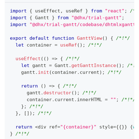
import
{
 useEffect
,
 useRef 
}
from
"react"
;
/*!
import
{
Gantt
}
from
"@dhx/trial-gantt"
;
import
"@dhx/trial-gantt/codebase/dhtmlxgantt.
export
default
function
GanttView
(
)
{
/*!*/
let
 container 
=
useRef
(
)
;
/*!*/
useEffect
(
(
)
=>
{
/*!*/
let
 gantt 
=
Gantt
.
getGanttInstance
(
)
;
/*!*
    gantt
.
init
(
container
.
current
)
;
/*!*/
return
(
)
=>
{
/*!*/
      gantt
.
destructor
(
)
;
/*!*/
      container
.
current
.
innerHTML
=
""
;
/*!*/
}
;
/*!*/
}
,
[
]
)
;
/*!*/
return
<
div ref
=
"{container}"
 style
=
{
{
}
}
{
wi
}
/*!*/