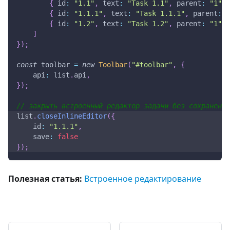
{
id
:
"1.1"
,
text
:
"Task 1.1"
,
parent
:
"1"
}
{
id
:
"1.1.1"
,
text
:
"Task 1.1.1"
,
parent
:
"
{
id
:
"1.2"
,
text
:
"Task 1.2"
,
parent
:
"1"
}
]
}
)
;
const
 toolbar 
=
new
Toolbar
(
"#toolbar"
,
{
api
:
 list
.
api
,
}
)
;
// закрыть встроенный редактор задачи без сохранения
list
.
closeInlineEditor
(
{
id
:
"1.1.1"
,
save
:
false
}
)
;
Полезная статья:
Встроенное редактирование