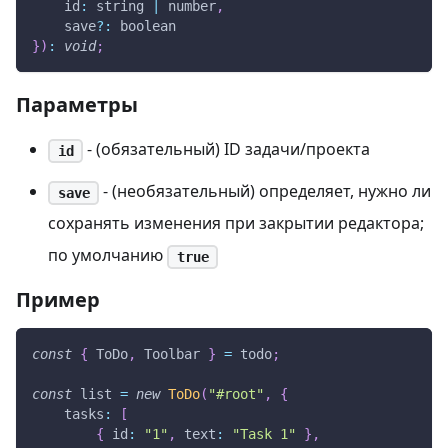
id
:
 string 
|
 number
,
    save
?
:
 boolean
}
)
:
void
;
Параметры
- (обязательный) ID задачи/проекта
id
- (необязательный) определяет, нужно ли
save
сохранять изменения при закрытии редактора;
по умолчанию
true
Пример
const
{
ToDo
,
Toolbar
}
=
 todo
;
const
 list 
=
new
ToDo
(
"#root"
,
{
tasks
:
[
{
id
:
"1"
,
text
:
"Task 1"
}
,