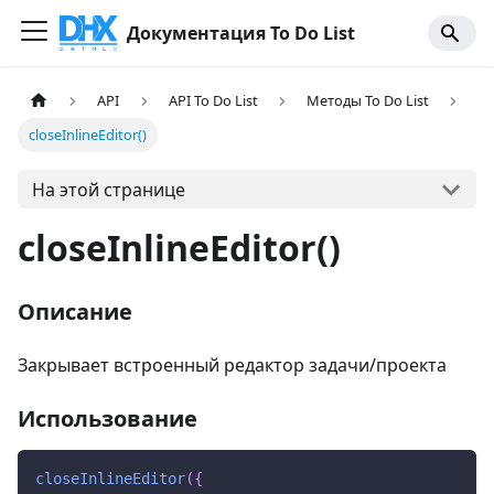
Документация To Do List
API
API To Do List
Методы To Do List
closeInlineEditor()
На этой странице
closeInlineEditor()
Описание
Закрывает встроенный редактор задачи/проекта
Использование
closeInlineEditor
(
{