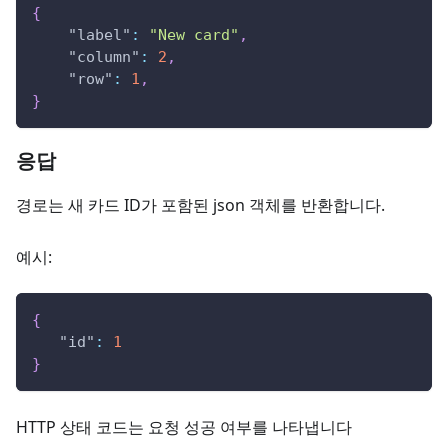
{
"label"
:
"New card"
,
"column"
:
2
,
"row"
:
1
,
}
응답
경로는 새 카드 ID가 포함된 json 객체를 반환합니다.
예시:
{
"id"
:
1
}
HTTP 상태 코드는 요청 성공 여부를 나타냅니다