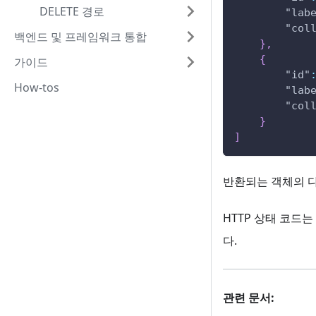
DELETE 경로
"lab
"col
백엔드 및 프레임워크 통합
}
,
{
가이드
"id"
How-tos
"lab
"col
}
]
반환되는 객체의 
HTTP 상태 코드는 요청
다.
관련 문서: