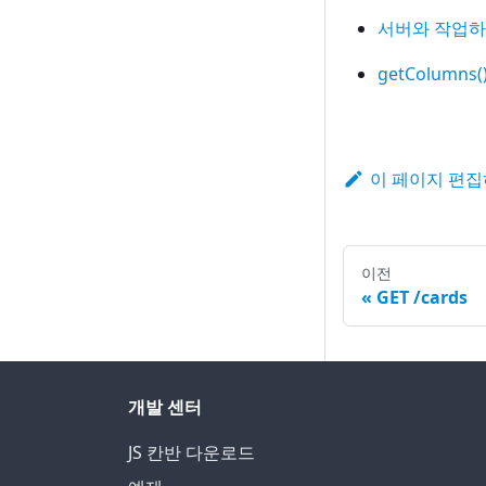
서버와 작업
getColumns(
이 페이지 편
이전
GET /cards
개발 센터
JS 칸반 다운로드