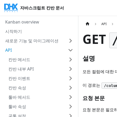
자바스크립트 칸반 문서
Kanban overview
API
시작하기
GET
새로운 기능 및 마이그레이션
API
설명
칸반 메서드
칸반 내부 API
모든 컬럼에 대한 
칸반 이벤트
이 경로는
/colu
칸반 속성
툴바 메서드
요청 본문
툴바 속성
요청 본문은 필요하
공통 설정