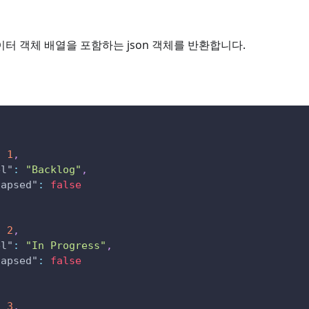
이터 객체 배열을 포함하는 json 객체를 반환합니다.
:
1
,
el"
:
"Backlog"
,
lapsed"
:
false
:
2
,
el"
:
"In Progress"
,
lapsed"
:
false
:
3
,