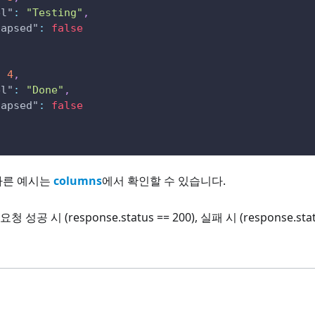
el"
:
"Testing"
,
lapsed"
:
false
:
4
,
el"
:
"Done"
,
lapsed"
:
false
다른 예시는
columns
에서 확인할 수 있습니다.
 성공 시 (response.status == 200), 실패 시 (response.st