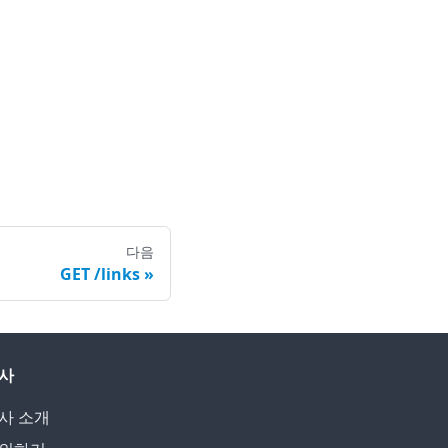
다음
GET /links
사
사 소개