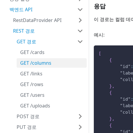
응답
백엔드 API
이 경로는 컬럼 데
RestDataProvider API
REST 경로
예시:
GET 경로
GET /cards
[
{
GET /columns
"id"
"lab
GET /links
"col
GET /rows
}
,
{
GET /users
"id"
GET /uploads
"lab
"col
POST 경로
}
,
{
PUT 경로
"id"