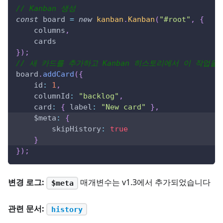
// Kanban 생성
const
 board 
=
new
kanban
.
Kanban
(
"#root"
,
{
    columns
,
    cards
}
)
;
// 새 카드를 추가하고 Kanban 히스토리에서 이 작업을
board
.
addCard
(
{
id
:
1
,
columnId
:
"backlog"
,
card
:
{
label
:
"New card"
}
,
$meta
:
{
skipHistory
:
true
}
}
)
;
변경 로그:
매개변수는 v1.3에서 추가되었습니다
$meta
관련 문서:
history