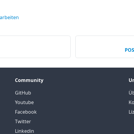
earbeiten
POS
Community
U
GitHub
Üb
Youtube
Ko
Facebook
Li
Twitter
Linkedin