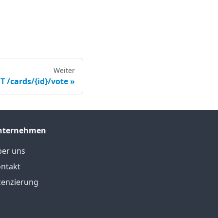
Weiter
T /cards/{id}/vote
nternehmen
er uns
ntakt
zenzierung