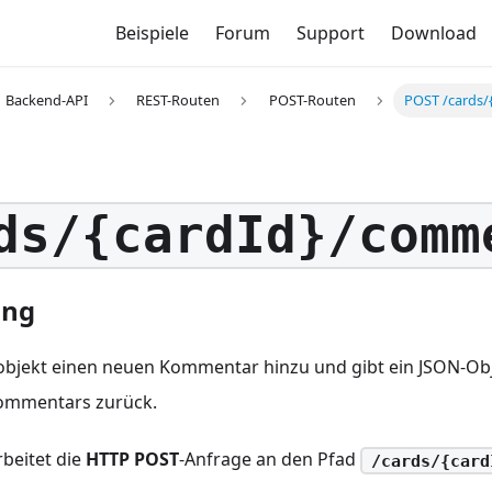
Beispiele
Forum
Support
Download
Backend-API
REST-Routen
POST-Routen
POST /cards
ds/{cardId}/comm
ung
bjekt einen neuen Kommentar hinzu und gibt ein JSON-Obj
ommentars zurück.
rbeitet die
HTTP POST
-Anfrage an den Pfad
/cards/{card