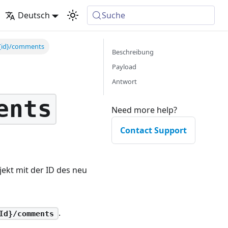
Deutsch
Suche
/{id}/comments
Beschreibung
Payload
Antwort
ents
Need more help?
Contact Support
ekt mit der ID des neu
.
Id}/comments