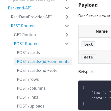
Payload
Backend-API
Der Server erwar
RestDataProvider-API
REST-Routen
Name
GET-Routen
POST-Routen
text
POST /cards
date
POST /cards/{id}/comments
POST /cards/{id}/vote
Beispiel:
POST /rows
{
POST /columns
"text"
:
POST /links
"date"
:
}
POST /uploads