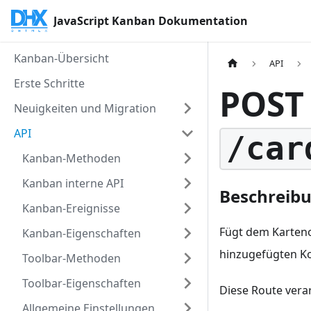
JavaScript Kanban Dokumentation
Kanban-Übersicht
API
Erste Schritte
POST
Neuigkeiten und Migration
API
/car
Kanban-Methoden
Kanban interne API
Beschreib
Kanban-Ereignisse
Fügt dem Karteno
Kanban-Eigenschaften
hinzugefügten K
Toolbar-Methoden
Toolbar-Eigenschaften
Diese Route vera
Allgemeine Einstellungen