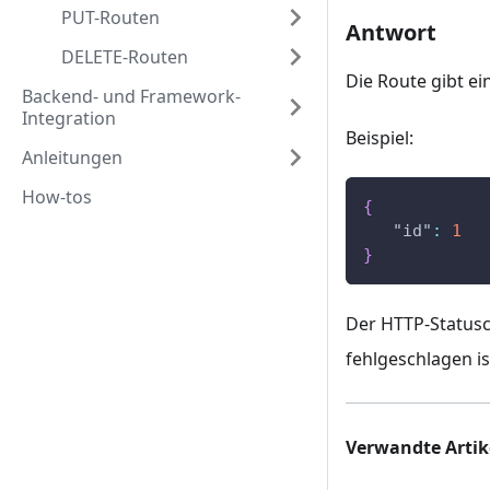
PUT-Routen
Antwort
DELETE-Routen
Die Route gibt e
Backend- und Framework-
Integration
Beispiel:
Anleitungen
How-tos
{
"id"
:
1
}
Der HTTP-Statusco
fehlgeschlagen is
Verwandte Artik