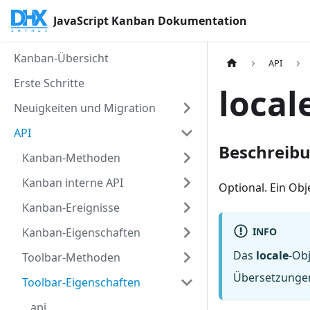
JavaScript Kanban Dokumentation
Kanban-Übersicht
API
Erste Schritte
local
Neuigkeiten und Migration
API
Beschreib
Kanban-Methoden
Kanban interne API
Optional. Ein Obj
Kanban-Ereignisse
INFO
Kanban-Eigenschaften
Das
locale
-Ob
Toolbar-Methoden
Übersetzungen
Toolbar-Eigenschaften
api