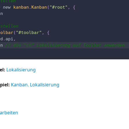
stellen
=
new
kanban
.
Kanban
(
"#root"
,
{
cn
rstellen
oolbar
(
"#toolbar"
,
{
rd
.
api
,
cn 
// die "cn" Lokalisierung auf Toolbar anwenden
el:
Lokalisierung
piel:
Kanban. Lokalisierung
earbeiten