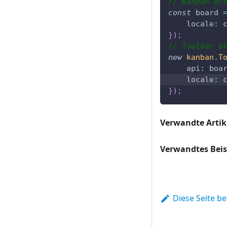
// Kanban er
const
 board 
locale
:
 
}
)
;
// Toolbar e
new
kanban
.
T
api
:
 boa
locale
:
 
}
)
;
Verwandte Artik
Verwandtes Beis
Diese Seite b