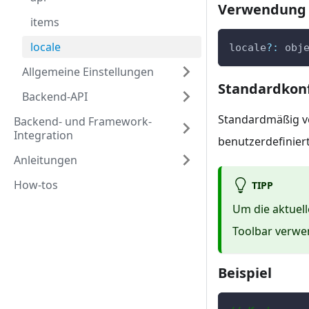
Verwendung
items
locale
locale
?
:
 obj
Allgemeine Einstellungen
Standardkonf
Backend-API
Standardmäßig v
Backend- und Framework-
Integration
benutzerdefiniert
Anleitungen
How-tos
TIPP
Um die aktuell
Toolbar verwe
Beispiel